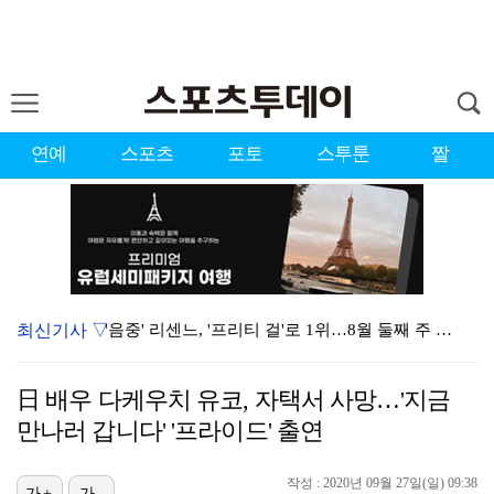
연예
스포츠
포토
스투툰
짤
최신기사 ▽
'음중' 리센느, '프리티 걸'로 1위…8월 둘째 주 …
시원한 바람 불자 힘 낸 이예원 "좋은 기억 있는 테디…
日 배우 다케우치 유코, 자택서 사망…'지금
강채연, 제주삼다수 3R 선두 질주…서어진·장은수 1타…
만나러 갑니다' '프라이드' 출연
"친한 척 좀 해"…나영석·배정남, 불화설 재차 해명(…
작성 : 2020년 09월 27일(일) 09:38
가+
가-
아이들, '톰보이'까지 MV 4억뷰 돌파…통산 3번째 …