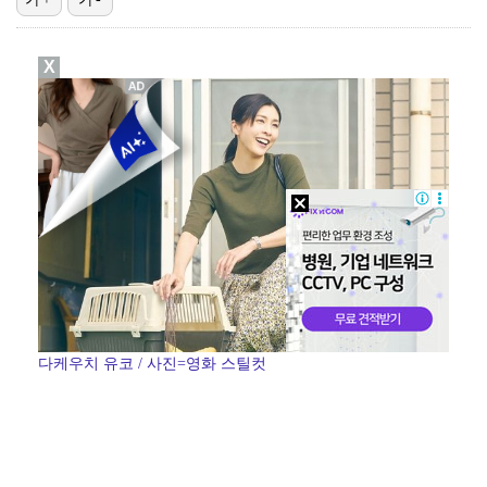
"큰 섭섭함 안겨 미안"…블랙핑크 지수, 10주년 잡음…
X
'전참시' 리센느 메이 "희망 보이지 않아 팀 탈퇴 고…
생애 첫 승 노리는 강채연·서어진·장은수, 제주삼다수 …
[ST포토] 정지효, 퍼터 확인
축구협회 성접대 파문에 더불어민주당 "타락한 뒷거래로 …
다케우치 유코 / 사진=영화 스틸컷