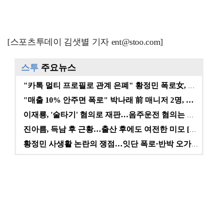
[스포츠투데이 김샛별 기자 ent@stoo.com]
스투
주요뉴스
"카톡 멀티 프로필로 관계 은폐" 황정민 폭로女, 문자…
"매출 10% 안주면 폭로" 박나래 前 매니저 2명, …
이재룡, '술타기' 혐의로 재판…음주운전 혐의는 미적용…
진아름, 득남 후 근황…출산 후에도 여전한 미모 [스타…
황정민 사생활 논란의 쟁점…잇단 폭로·반박 오가는 소모…