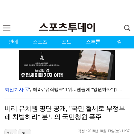
연예
스포츠
포토
스투툰
짤
최신기사 ▽
누에라, '뮤직뱅크' 1위…팬들에 "영원하자" [TV캡…
강채연, 제주삼다수 2R 깜짝 선두 도약…박민지 공동 …
비리 유치원 명단 공개, "국민 혈세로 부정부
폭발까지 5분…안보현·정은채, 목숨 건 사투 시작(재벌…
패 처벌하라" 분노의 국민청원 폭주
이강인, 아틀레티코 마드리드 첫 훈련 진행…9일 맨시티…
작성 : 2018년 10월 13일(토) 11:37
가+
가-
대한축구협회의 '심판 성접대'…최악의 경우 런던 올림픽…