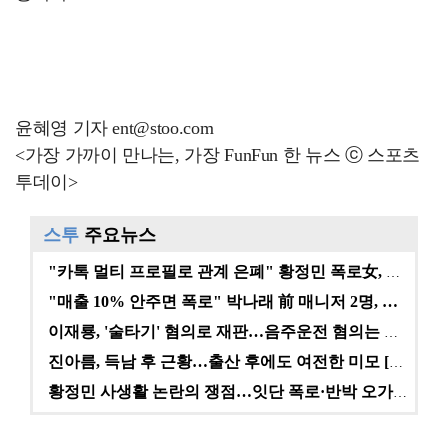
윤혜영 기자 ent@stoo.com
<가장 가까이 만나는, 가장 FunFun 한 뉴스 ⓒ 스포츠
투데이>
스투
주요뉴스
"카톡 멀티 프로필로 관계 은폐" 황정민 폭로女, 문자…
"매출 10% 안주면 폭로" 박나래 前 매니저 2명, …
이재룡, '술타기' 혐의로 재판…음주운전 혐의는 미적용…
진아름, 득남 후 근황…출산 후에도 여전한 미모 [스타…
황정민 사생활 논란의 쟁점…잇단 폭로·반박 오가는 소모…