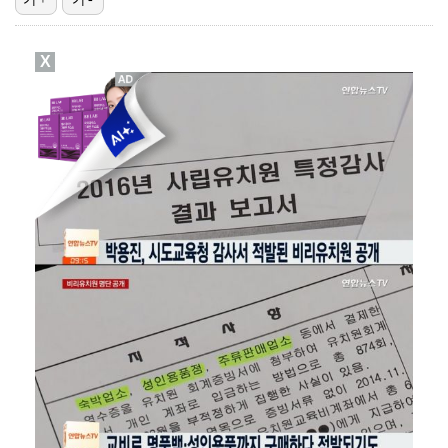
폭발물 지킨 안보현, '악마 교관' 정은채와 재회(재벌…
X
외신까지 퍼지고 있는 축구협회 성접대 논란…2002 한…
태국에서 새 도전 시작하는 박항서 감독 "원팀 만들어 …
대놓고 '심판 마사지'로 결재 받기도…최종 결재권자는 …
'1라운드 115위' 김민별, 2라운드 7타 줄이며 7…