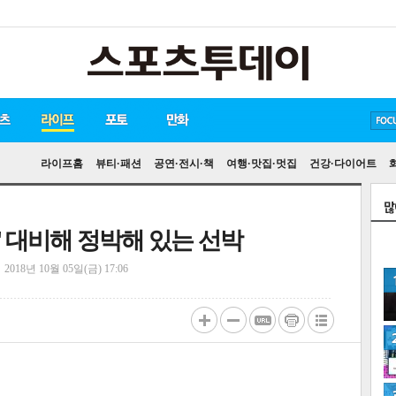
방탄소년단
손흥민
유아인
라이프홈
뷰티·패션
공연·전시·책
여행·맛집·멋집
건강·다이어트
이' 대비해 정박해 있는 선박
정
2018년 10월 05일(금) 17:06