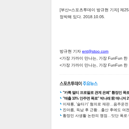
[부산=스포츠투데이 방규현 기자] 제2
정박해 있다. 2018.10.05.
방규현 기자
ent@stoo.com
<가장 가까이 만나는, 가장 FunFun 
<가장 가까이 만나는, 가장 FunFun 
"카톡 멀티 프로필로 관계 은폐" 황정민 폭로女
"매출 10% 안주면 폭로" 박나래 前 매니저 
이재룡, '술타기' 혐의로 재판…음주운
진아름, 득남 후 근황…출산 후에도 여전
황정민 사생활 논란의 쟁점…잇단 폭로·반