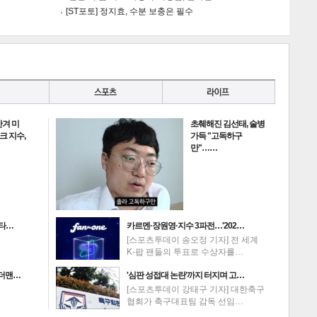
[ST포토] 정지효, 수분 보충은 필수
게
소
안겨 미
초췌해진 김선태, 술병
크 지수,
가득 "고독하구
만"……
판타…
카르멘·장원영·지수 3파전…'202…
[스포츠투데이 송오정 기자] 전 세계
K-팝 팬들의 투표로 수상자를…
이더맨…
'심판 성접대 논란'까지 터지며 고…
[스포츠투데이 강태구 기자] 대한축구
협회가 축구대표팀 감독 선임…