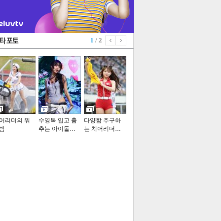
1
/ 2
어리더의 워
수영복 입고 춤
다양함 추구하
밤
추는 아이돌…
는 치어리더…