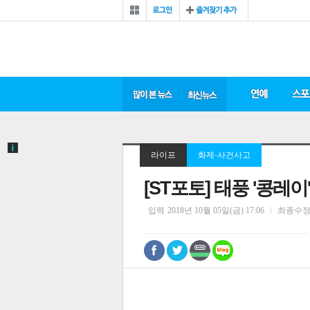
라이프
화제·사건사고
[ST포토] 태풍 '콩레
입력
2018년 10월 05일(금) 17:06
최종수
0