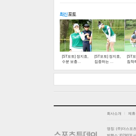
주요뉴스
탑뉴스
연예
[ST포토] 정지효,
[ST포토] 정지효,
[ST
수분 보충…
집중하는 …
침착
스북
터 공
오톡
공유
버블
기
회사소개
제휴
명칭: (주)더스
발행소: [07803