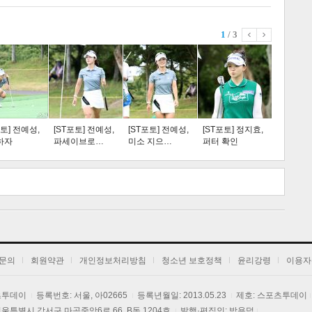
1
/ 3
스포츠
라이프
포토] 전예성,
[ST포토] 전예성,
[ST포토] 전예성,
[ST포토] 정지효,
하자
파세이브로…
미소 지으…
퍼터 확인
트 크
트 축
사
하기
보기
문의
회원약관
개인정보처리방침
청소년 보호정책
윤리강령
이용자
포츠투데이
등록번호: 서울, 아02665
등록년월일: 2013.05.23
제호: 스포츠투데이
] 서울특별시 강서구 마곡중앙6로 66, B동 1204호
발행·편집인: 박용덕