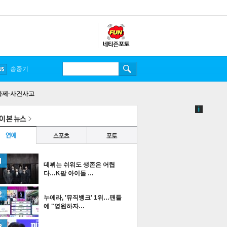
송중기
화제·사건사고
데뷔는 쉬워도 생존은 어렵
다…K팝 아이돌 …
누에라, '뮤직뱅크' 1위…팬들
에 "영원하자…