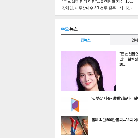
"큰 섭섭함 안겨 미안"…블랙핑크 지수, 10…
강채연, 제주삼다수 3R 선두 질주…서어진·…
공유
유
로그
"큰 섭섭함 
안"…블랙핑
10…
'김부장' 시즌2 흥행 잇는다…
최신뉴스
올해 최단 500만 돌파…'스파