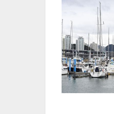
전
로그
즐겨찾기
많이 본 뉴스
최신 뉴스
연예
스포
페이
트위
댓글
밴드
네이