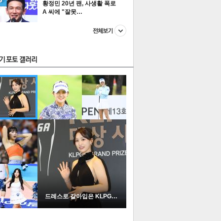
황정민 20년 팬, 사생활 폭로
A 씨에 "잘못…
스투펀
US
이 본 뉴스
스포츠
포토
드레스로 갈아입은 KLPGA …