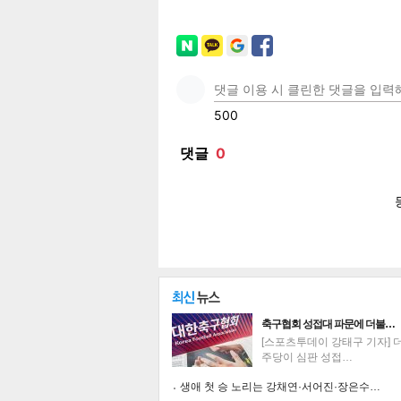
페이
트위
카카
밴드
네이
보
축구협회 성접대 파문에 더불…
[스포츠투데이 강태구 기자] 
주당이 심판 성접…
생애 첫 승 노리는 강채연·서어진·장은수…