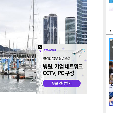
츠
라이프
포토
만화
FOC
많
연예
1
텍스
텍스
url 복
인쇄
목록
2