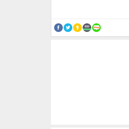
스북
터 공
달기
공유
버블