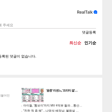
텍스
텍스
url 복
인쇄
목록
'음중' 리센느, '프리티 걸'…
더불어민
아이들, '톰보이'까지 MV 4억뷰 돌파…통산…
"친한 척 좀 해"…나영석·배정남, 불화설 …