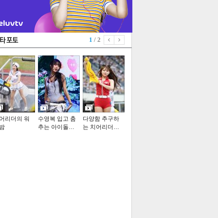
1
/ 2
어리더의 워
수영복 입고 춤
다양함 추구하
밤
추는 아이돌…
는 치어리더…