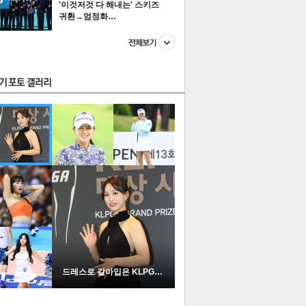
'이것저것 다 해내는' 스키즈
귀환→엄정화…
스투펀
US
이 본 뉴스
스포츠
포토
드레스로 갈아입은 KLPGA …