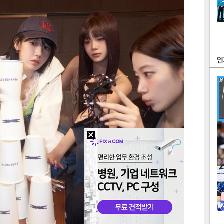
츠
라이프
포토
만화
FOC
많
연예
1
텍스
텍스
url 복
인쇄
목록
2