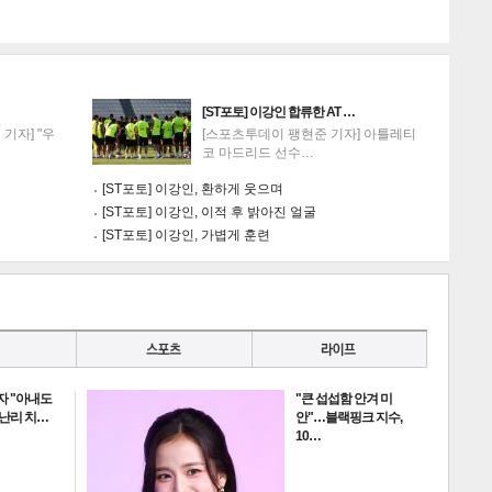
[ST포토] 이강인 합류한 AT …
기자] "우
[스포츠투데이 팽현준 기자] 아틀레티
코 마드리드 선수…
[ST포토] 이강인, 환하게 웃으며
[ST포토] 이강인, 이적 후 밝아진 얼굴
[ST포토] 이강인, 가볍게 훈련
자 "아내도
"큰 섭섭함 안겨 미
 난리 치…
안"…블랙핑크 지수,
10…