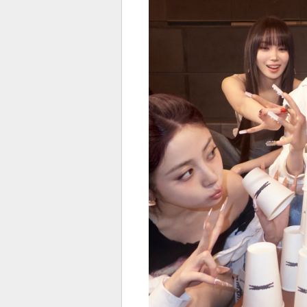
전
로그
즐겨찾기
많이 본 뉴스
최신 뉴스
연예
스포
페이
트위
댓글
밴드
네이