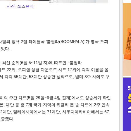
사진=쏘스뮤직
3
핌의 정규 2집 타이틀곡 '붐팔라(BOOMPALA)'가 영국 오피
 있다.
인
최신 순위(6월 5~11일 자)에 따르면, '붐팔라
 차트 22위, 오피셜 싱글 다운로드 차트 17위에 각각 이름을 올
서 각각 55계단, 53계단 상승한 성적으로, 발매 3주 차에도 꾸
의 주간 차트(5월 29일~6월 4일 집계)에서도 상승세가 확인
 일본, 대만 등 총 7개 국가·지역의 위클리 톱 송 차트에 2주 연속
22계단, 말레이시아에서는 71계단, 사우디아라비아에서는 67
입증했다.