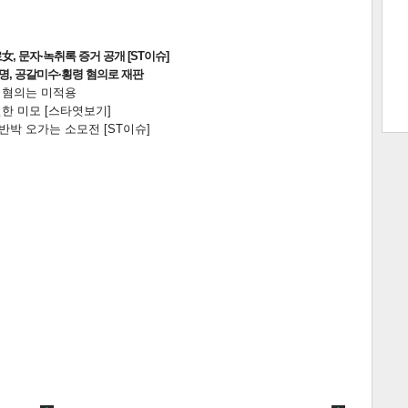
트 크
트 축
사
하기
보기
, 문자·녹취록 증거 공개 [ST이슈]
2명, 공갈미수·횡령 혐의로 재판
전 혐의는 미적용
한 미모 [스타엿보기]
스
박 오가는 소모전 [ST이슈]