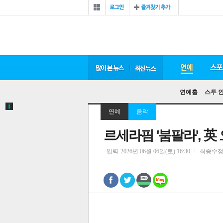
연예홈
스투 
연예
음악
르세라핌 '붐팔라', 
입력
2026년 06월 06일(토) 16:30
최종수
0