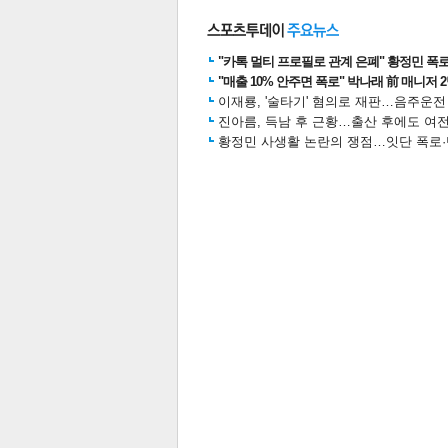
스북
터 공
달기
공유
버블
"카톡 멀티 프로필로 관계 은폐" 황정민 폭로女
"매출 10% 안주면 폭로" 박나래 前 매니저 
이재룡, '술타기' 혐의로 재판…음주운
진아름, 득남 후 근황…출산 후에도 여전
황정민 사생활 논란의 쟁점…잇단 폭로·반