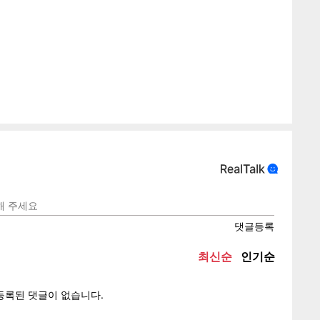
게
소
텍스
텍스
url 복
인쇄
목록