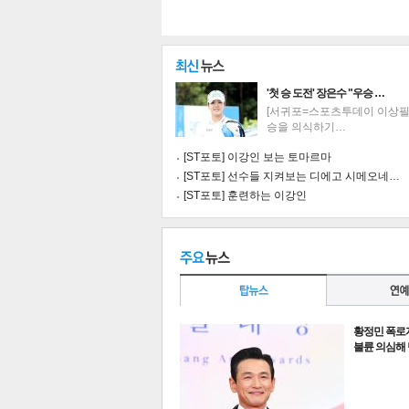
'첫 승 도전' 장은수 "우승 …
[서귀포=스포츠투데이 이상필 
승을 의식하기…
[ST포토] 이강인 보는 토마르마
[ST포토] 선수들 지켜보는 디에고 시메오네…
[ST포토] 훈련하는 이강인
황정민 폭로
기
불륜 의심해