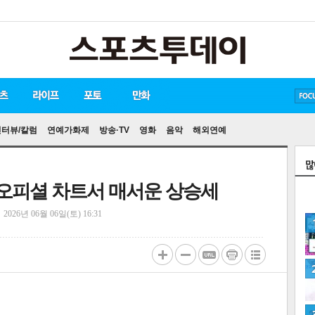
방탄소년단
손흥민
인터뷰/칼럼
연예가화제
방송·TV
영화
음악
해외연예
英 오피셜 차트서 매서운 상승세
정
2026년 06월 06일(토) 16:31