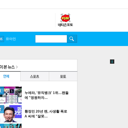
송중기
유아인
누에라, '뮤직뱅크' 1위…팬들
에 "영원하자…
황정민 20년 팬, 사생활 폭로
A 씨에 "잘못…