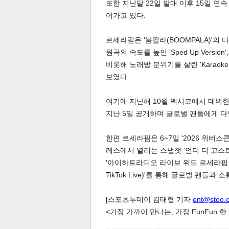
또한 지난달 22일 발매 이후 15일 연
어가고 있다.
르세라핌은 '붐팔라(BOOMPALA)'의
원곡의 속도를 높인 'Sped Up Version'
비롯해 노래방 분위기를 살린 'Karaoke Ve
보였다.
체
인
여기에 지난해 10월 멕시코에서 데뷔
지난 5일 공개하며 글로벌 팬들에게 다
한편 르세라핌은 6~7일 '2026 위버
레스에서 열리는 스냅챗 '언더 더 고스트(U
'아이하트라디오 라이브 위드 르세라핌 온 틱톡 
TikTok Live)'를 통해 글로벌 팬들과
[스포츠투데이 김태형 기자
ent@stoo.
<가장 가까이 만나는, 가장 FunFun 