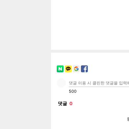
공유
유
로그
페이
트위
카카
밴드
네이