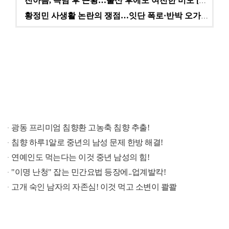
진아름, 득남 후 근황…출산 후에도 여전한 미모 [스타…
황정민 사생활 논란의 쟁점…잇단 폭로·반박 오가는 소모…