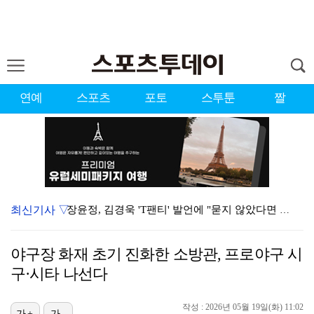
연예
스포츠
포토
스투툰
짤
최신기사 ▽
장윤정, 김경욱 'T팬티' 발언에 "묻지 않았다면 성희…
시원한 바람 불자 힘 낸 이예원 "좋은 기억 있는 테디…
야구장 화재 초기 진화한 소방관, 프로야구 시
[ST포토] 장은수, 3라운드 기대하세요
구·시타 나선다
[ST포토] 문정민, 멀리 보낸다
작성 : 2026년 05월 19일(화) 11:02
[ST포토] 서교림, 아쉬운 표정
가+
가-