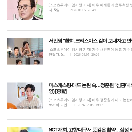
[스포츠투데이 임시령 기자] 배우 이재룡이 음주측정 방
다. 5일…
2026.08.05. 20:49
서인영 "환희, 크리스마스 같이 보내자고 연
[스포츠투데이 임시령 기자] 가수 서인영이 동료 가수
안겼다. 5…
2026.08.05. 20:26
미스캐스팅·태도 논란 속…정준원 "심판대 오
영) [종합]
[스포츠투데이 임시령 기자] 배우 정준원이 태도 논란에
로서의 고민…
2026.08.05. 19:13
NCT 재희, 고향 대구서 뜻깊은 활약…삼성