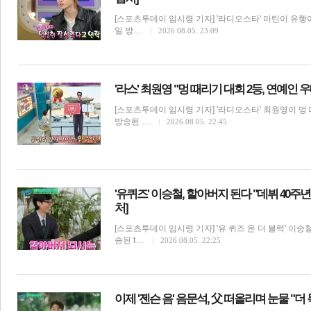
[스포츠투데이 임시령 기자] '라디오스타' 마틴이 유행어 
일 방…
2026.08.05. 23:09
'라스' 최원영 "멍 때리기 대회 2등, 연예인 우
[스포츠투데이 임시령 기자] '라디오스타' 최원영이 멍 
방송된 …
2026.08.05. 22:45
'유퀴즈' 이승철, 할아버지 된다 "데뷔 40주
처]
[스포츠투데이 임시령 기자] '유 퀴즈 온 더 블럭' 이승
송된 t…
2026.08.05. 22:25
이제 '젠슨 음' 음문석, 父 떠올리며 눈물 "더