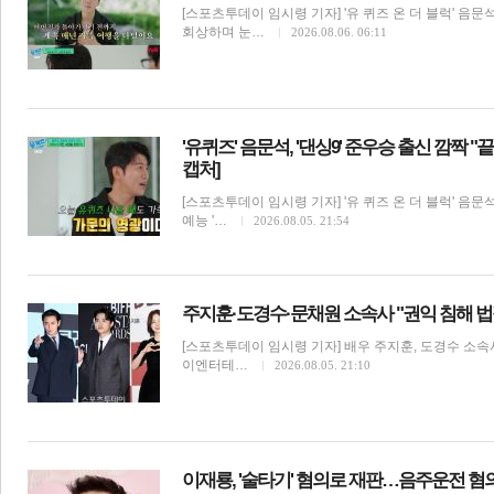
[스포츠투데이 임시령 기자] '유 퀴즈 온 더 블럭' 
회상하며 눈…
2026.08.06. 06:11
'유퀴즈' 음문석, '댄싱9' 준우승 출신 깜짝 "
캡처]
체
인
[스포츠투데이 임시령 기자] '유 퀴즈 온 더 블럭' 음문
예능 '…
2026.08.05. 21:54
주지훈·도경수·문채원 소속사 "권익 침해 법적
[스포츠투데이 임시령 기자] 배우 주지훈, 도경수 소속
이엔터테…
2026.08.05. 21:10
이재룡, '술타기' 혐의로 재판…음주운전 혐