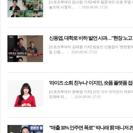
[스포츠투데이 임시령 기자] 배우 음문석이 오랜 무명
놓으며 시청자…
2026.08.06. 17:55
신동엽, 대학로 비하 발언 사과…"현장 노고
[스포츠투데이 김태형 기자] 방송인 신동엽이 '짠한형'에
일 신동…
2026.08.06. 17:52
'라이즈 소희 친누나' 이지민, 숏폼 플랫폼 접
[스포츠투데이 윤혜영 기자] 신인 가수 이지민이 데뷔
요계에 따…
2026.08.06. 17:35
"매출 10% 안주면 폭로" 박나래 前 매니저 