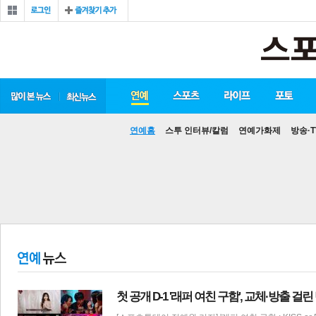
연예홈
스투 인터뷰/칼럼
연예가화제
방송·T
첫 공개 D-1 '래퍼 여친 구함', 교체·방출 걸