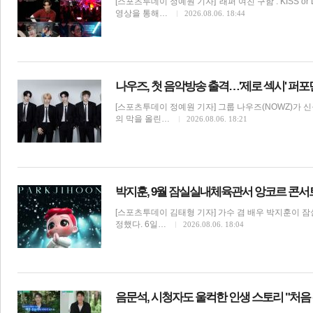
[스포츠투데이 정예원 기자] '래퍼 여친 구함 : KISS o
영상을 통해…
2026.08.06. 18:44
전
로그
즐겨찾기
나우즈, 첫 음악방송 출격…'제로 섹시' 퍼포
[스포츠투데이 정예원 기자] 그룹 나우즈(NOWZ)가 신곡 
많이 본 뉴스
최신 뉴스
연예
스포츠
라이프
포토
의 막을 올린…
2026.08.06. 18:21
박지훈, 9월 잠실실내체육관서 앙코르 콘서
[스포츠투데이 김태형 기자] 가수 겸 배우 박지훈이
정했다. 6일…
2026.08.06. 18:04
연예
음문석, 시청자도 울컥한 인생 스토리 "처음