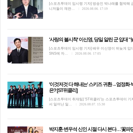
[스포츠투데이 임시령 기자] 방송인 박나래를 협박해 
니저들이 재판…
2026.08.06. 17:19
'사랑의 불시착' 이신영, 당일 알린 군 입대 "
체
인
[스포츠투데이 임시령 기자] 배우 이신영이 뒤늦게 입대
SNS에 자…
2026.08.06. 17:05
'이것저것 다 해내는' 스키즈 귀환→엄정화·
은? [ST위클리]
[스포츠투데이 취재팀] 'ST위클리'는 스포츠투데이 기
서 일어난 일…
2026.08.07. 15:30
박지훈·변우석 신인 시절 다시 본다…'꽃파당