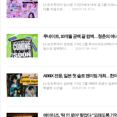
[스포츠투데이 임시령 기자] 5세대 대세 걸그룹 리센느
대를 처음으로…
2026.07.10. 07:51
루네이트, 10개월 공백 끝 컴백…청춘의 에
[스포츠투데이 정예원 기자] 그룹 루네이트(LUN8)가
범으로 컴백한다…
2026.07.09. 18:07
AB6IX 전웅, 일본 첫 솔로 팬미팅 개최…
[스포츠투데이 김태형 기자] 그룹 AB6IX 전웅이 일
특별한 시간을…
2026.07.09. 17:09
에이티즈, '락 인 로마' 찢었다 "오래도록 기