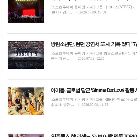
[스포츠투데이 윤혜영 기자] 그룹 에이티즈(ATEEZ)
(현지시간) …
2026.07.09. 12:58
방탄소년단, 런던 공연서 또 새 기록 썼다 "7
[스포츠투데이 윤혜영 기자] 그룹 방탄소년단(BTS)이
단은 지난 …
2026.07.09. 12:36
보
아이들, 글로벌 달군 'Gimme Dat Love' 
[스포츠투데이 임시령 기자] 그룹 i-dle (아이들)이 
송 최초 공개…
2026.07.09. 11:25
'역주행 신화' 리센느, '러브 어택' 멜론 TOP1