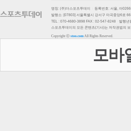
명칭: (주)더스포츠투데이
등록번호: 서울, 아026
발행소: [07803] 서울특별시 강서구 마곡중앙6로 66,
TEL : 070-4680-3898 FAX : 02-547-8248
발행년월일
스포츠투데이의 모든 콘텐츠(기사)는 저작권법의 보호를
Copyright ⓒ
stoo.com
All Rights Reserved.
모바