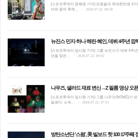
[스포츠투데이 윤혜영 기자] 조용필과 위대한탄생 리
야외 음악 축제…
2026.07.22. 08:59
뉴진스 민지·하니·해린·혜인, 데뷔 4주년 
체
인
[스포츠투데이 임시령 기자] 그룹 뉴진스가 데뷔 4주년 
년을 맞은…
2026.07.22. 09:02
나우즈, 샐러드 재료 변신→Z 필름 영상 오픈
[스포츠투데이 임시령 기자] 그룹 나우즈(NOWZ)가 
달궜다. 소속…
2026.07.22. 07:51
방탄소년단 '스윔', 美 빌보드 핫 100 17주째