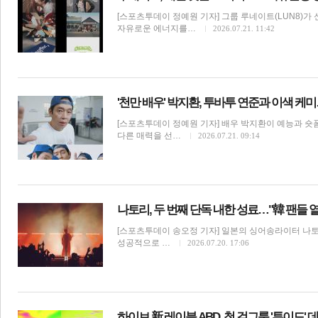
[스포츠투데이 정예원 기자] 그룹 루네이트(LUN8)가 신
자유로운 에너지를…
2026.07.21. 11:42
'천만 배우' 박지환, 투바투 연준과 이색 케
[스포츠투데이 정예원 기자] 배우 박지환이 예능과 
다른 매력을 선…
2026.07.21. 09:14
보
나토리, 두 번째 단독 내한 성료…"韓 팬들 
[스포츠투데이 송오정 기자] 일본의 싱어송라이터 나토리
성공적으로 …
2026.07.20. 17:06
하이브 新 레이블 ABD, 첫 걸그룹 '튜이드' 데