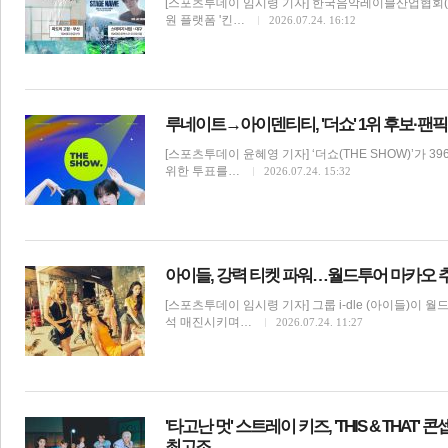
[스포츠투데이 임시령 기자] 한국음악레이블산업협회(이
원 플랫폼 '킨…
2026.07.24. 16:12
전
로그
즐겨찾기
루네이트→아이덴티티, '더쇼' 1위 후보·팬
[스포츠투데이 윤혜영 기자] ‘더쇼(THE SHOW)’가 
많이 본 뉴스
최신 뉴스
연예
스포츠
라이프
포토
위한 투표를…
2026.07.24. 15:32
아이들, 강력 티켓 파워…월드투어 마카오 
[스포츠투데이 임시령 기자] 그룹 i-dle (아이들)이
석 매진시키며…
2026.07.24. 11:27
음악
'타고난 멋' 스트레이 키즈, 'THIS & THAT
최고조