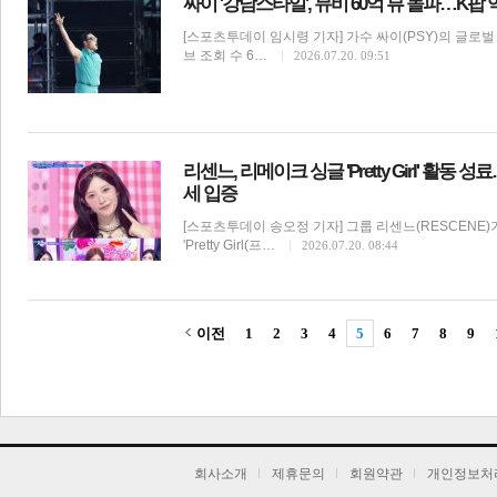
싸이 '강남스타일', 뮤비 60억 뷰 돌파…K팝
[스포츠투데이 임시령 기자] 가수 싸이(PSY)의 글로
브 조회 수 6…
2026.07.20. 09:51
리센느, 리메이크 싱글 'Pretty Girl' 활동
세 입증
[스포츠투데이 송오정 기자] 그룹 리센느(RESCENE
'Pretty Girl(프…
2026.07.20. 08:44
이전
1
2
3
4
5
6
7
8
9
기
회사소개
제휴문의
회원약관
개인정보처