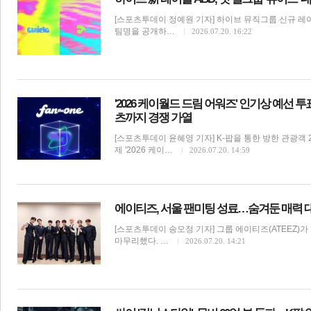
[스포츠투데이 정예원 기자] 하이브 뮤직그룹 신규 레이블
팀명을 공개하…
2026.07.20. 16:22
'2026 케이월드 드림 어워즈' 인기상 예선
츠까지 경쟁 가열
[스포츠투데이 윤혜영 기자] K-팝을 통한 방한 관광객 
제 '2026 케이…
2026.07.20. 14:59
에이티즈, 서울 팬미팅 성료…숨겨둔 매력 
[스포츠투데이 송오정 기자] 그룹 에이티즈(ATEEZ)
마무리했다. …
2026.07.20. 14:21