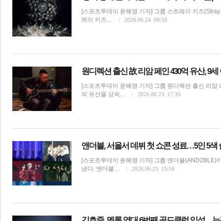
[스포츠투데이 윤혜영 기자] 그룹 스트레이 키즈(Stray K
레이 키즈…
2026.06.24. 08:59
원디렉션 출신 故 리암 페인 430억 유산, 9
[스포츠투데이 윤혜영 기자] 그룹 원디렉션 출신 리암 페인
의 유산을 상속…
2026.06.23. 17:35
보
앤더블, 서울서 데뷔 첫 쇼콘 성료…5인 5
[스포츠투데이 윤혜영 기자] 그룹 앤더블(AND2BLE
냈다. 앤더블…
2026.06.23. 15:58
김호중, 멜론 역대 6번째 골드클럽 입성…누적