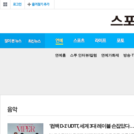
연예홈
스투 인터뷰/칼럼
연예가화제
방송·T
'컴백 D-1' UDTT, 세계 3대 레이블 손잡았다