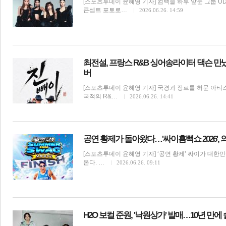
[스포츠투데이 윤혜영 기자] 컴백을 하루 앞둔 그룹 U
콘셉트 포토로…
2026.06.26. 14:59
전
로그
즐겨찾기
최전설, 프랑스 R&B 싱어송라이터 댁슨 만
버
많이 본 뉴스
최신 뉴스
연예
스포츠
라이프
포토
[스포츠투데이 윤혜영 기자] 국경과 장르를 허문 아티
국적의 R&…
2026.06.26. 14:41
공연 황제가 돌아왔다…'싸이흠뻑쇼 2026',
[스포츠투데이 윤혜영 기자] ‘공연 황제’ 싸이가 대한민
온다. …
2026.06.26. 09:11
음악
H2O 보컬 준원, '낙원상가' 발매…10년 만에