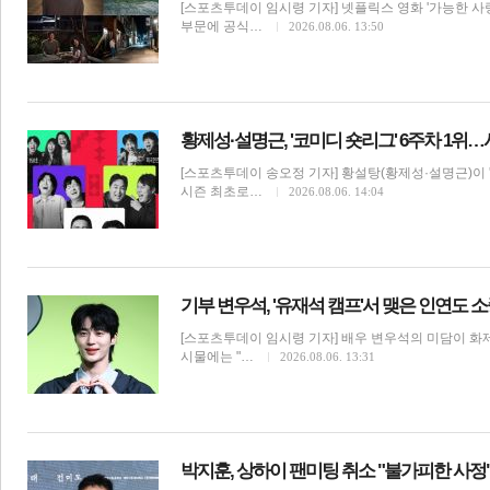
[스포츠투데이 임시령 기자] 넷플릭스 영화 '가능한 사
부문에 공식…
2026.08.06. 13:50
황제성·설명근, '코미디 숏리그' 6주차 1위…
[스포츠투데이 송오정 기자] 황설탕(황제성·설명근)이 
시즌 최초로…
2026.08.06. 14:04
기부 변우석, '유재석 캠프'서 맺은 인연도 
[스포츠투데이 임시령 기자] 배우 변우석의 미담이 화제
시물에는 "…
2026.08.06. 13:31
박지훈, 상하이 팬미팅 취소 "불가피한 사정