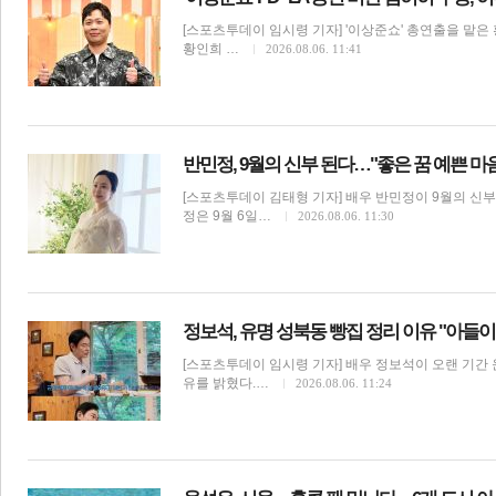
[스포츠투데이 임시령 기자] '이상준쇼' 총연출을 맡은 
황인희 …
2026.08.06. 11:41
반민정, 9월의 신부 된다…"좋은 꿈 예쁜 
[스포츠투데이 김태형 기자] 배우 반민정이 9월의 신부
정은 9월 6일…
2026.08.06. 11:30
정보석, 유명 성북동 빵집 정리 이유 "아들이
[스포츠투데이 임시령 기자] 배우 정보석이 오랜 기간
유를 밝혔다.…
2026.08.06. 11:24