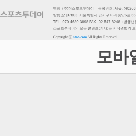
명칭: (주)더스포츠투데이
등록번호: 서울, 아026
발행소: [07803] 서울특별시 강서구 마곡중앙6로 66,
TEL : 070-4680-3898 FAX : 02-547-8248
발행년월일
스포츠투데이의 모든 콘텐츠(기사)는 저작권법의 보호를
Copyright ⓒ
stoo.com
All Rights Reserved.
모바