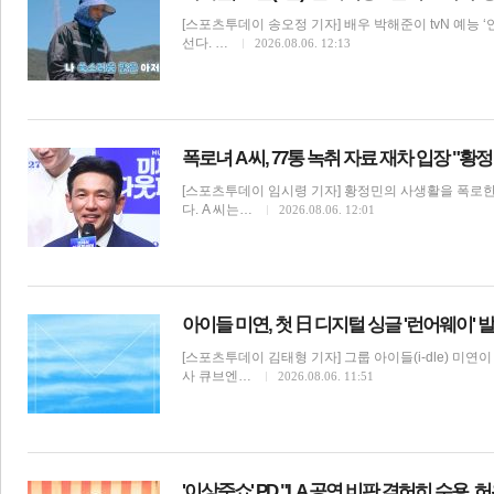
[스포츠투데이 송오정 기자] 배우 박해준이 tvN 예능 
선다. …
2026.08.06. 12:13
폭로녀 A 씨, 77통 녹취 자료 재차 입장 "황
[스포츠투데이 임시령 기자] 황정민의 사생활을 폭로한 
다. A 씨는…
2026.08.06. 12:01
보
아이들 미연, 첫 日 디지털 싱글 '런어웨이'
[스포츠투데이 김태형 기자] 그룹 아이들(i-dle) 미연
사 큐브엔…
2026.08.06. 11:51
'이상준쇼' PD "LA 공연 비판 겸허히 수용