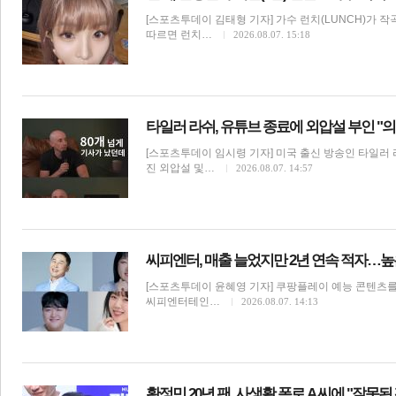
[스포츠투데이 김태형 기자] 가수 런치(LUNCH)가 
따르면 런치…
2026.08.07. 15:18
타일러 라쉬, 유튜브 종료에 외압설 부인 "의
[스포츠투데이 임시령 기자] 미국 출신 방송인 타일러
진 외압설 및…
2026.08.07. 14:57
보
씨피엔터, 매출 늘었지만 2년 연속 적자…높
[스포츠투데이 윤혜영 기자] 쿠팡플레이 예능 콘텐츠를
씨피엔터테인…
2026.08.07. 14:13
황정민 20년 팬, 사생활 폭로 A 씨에 "잘못