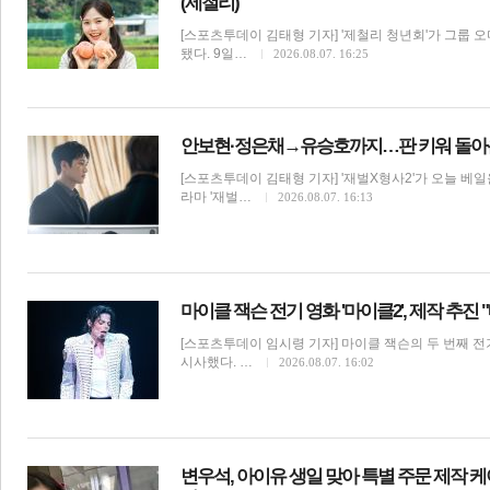
(제철리)
[스포츠투데이 김태형 기자] '제철리 청년회'가 그룹
됐다. 9일…
2026.08.07. 16:25
안보현·정은채→유승호까지…판 키워 돌아온 '
체
인
[스포츠투데이 김태형 기자] '재벌X형사2'가 오늘 베일
라마 '재벌…
2026.08.07. 16:13
마이클 잭슨 전기 영화 '마이클2', 제작 추진 
[스포츠투데이 임시령 기자] 마이클 잭슨의 두 번째 전기 영
시사했다. …
2026.08.07. 16:02
변우석, 아이유 생일 맞아 특별 주문 제작 