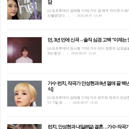
담
[스포츠투데이 김태형 기자] 가수 겸 배우 아이유가 
선물받았다. …
2026.08.07. 15:49
던, 3년 만에 신곡→솔직 심경 고백 "이제는
[스포츠투데이 임시령 기자] 가수 던이 장문의 심경글을 
3년 동안…
2026.08.07. 15:26
가수 런치, 작곡가 안성현과 8년 열애 끝 
식]
[스포츠투데이 김태형 기자] 가수 런치와 작곡가 안성현
다. 7일 로…
2026.08.07. 15:30
런치, 안성현과 내일(8일) 결혼…가수·작곡