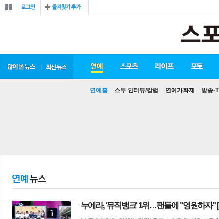
연예홈
스투 인터뷰/칼럼
연예가화제
방송·T
누에라, '뮤직뱅크' 1위…팬들에 "영원하자" [