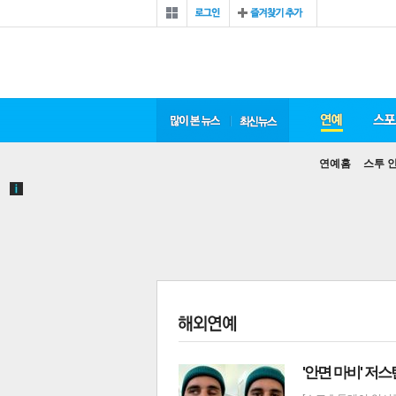
연예홈
스투 
'안면 마비' 저스