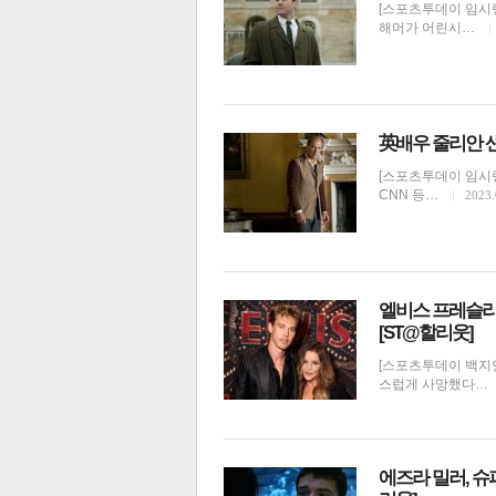
[스포츠투데이 임시
해머가 어린시…
英배우 줄리안 샌
[스포츠투데이 임시령
CNN 등…
2023.
엘비스 프레슬리
[ST@할리웃]
[스포츠투데이 백지
스럽게 사망했다…
에즈라 밀러, 슈