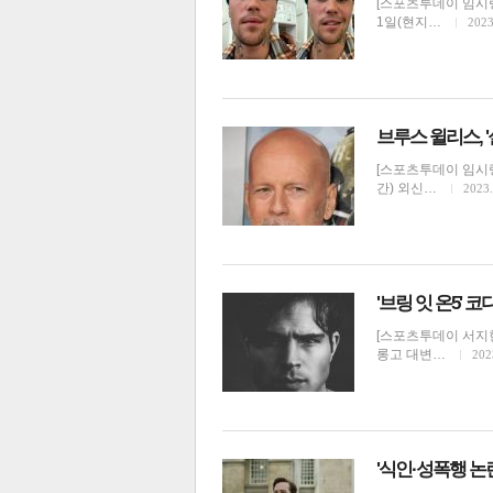
[스포츠투데이 임시령
1일(현지…
2023
전
로그
즐겨찾기
브루스 윌리스, 
[스포츠투데이 임시령
많이 본 뉴스
최신 뉴스
연예
스포
간) 외신…
2023.
'브링 잇 온5' 
[스포츠투데이 서지현
롱고 대변…
202
해외연예
'식인·성폭행 논란