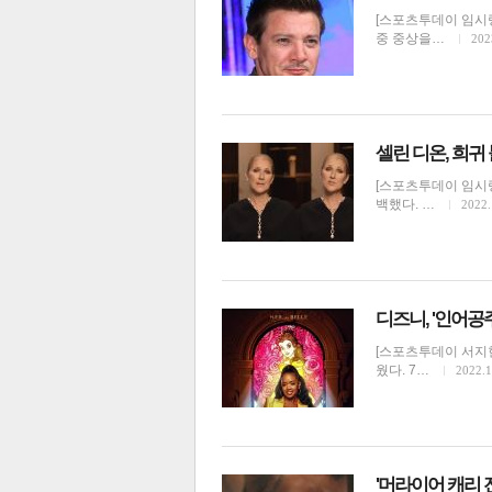
[스포츠투데이 임시령
중 중상을…
202
셀린 디온, 희귀
[스포츠투데이 임시령
백했다. …
2022.
디즈니, '인어공주
[스포츠투데이 서지현
웠다. 7…
2022.1
'머라이어 캐리 전