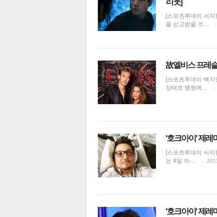
리웃]
[스포츠투데이 서지
을 선고받을 것…
故엘비스 프레슬리
체
인
[스포츠투데이 백지
상태로 병원에…
'호크아이' 제레
[스포츠투데이 서지현
는 4일 자…
2023
'호크아이' 제레