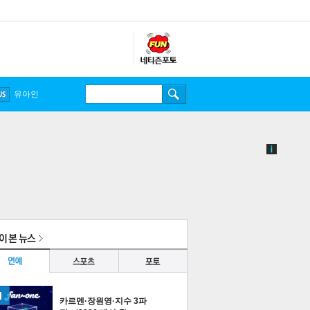
유아인
카르멘·장원영·지수 3파