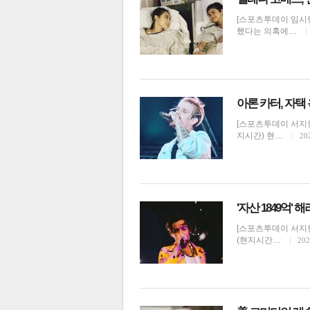
[스포츠투데이 임시
했다는 의혹에…
아론 카터, 자택
[스포츠투데이 서지현
지시간) 현…
20
'자산 1849억'
[스포츠투데이 서지현
(현지시간…
202