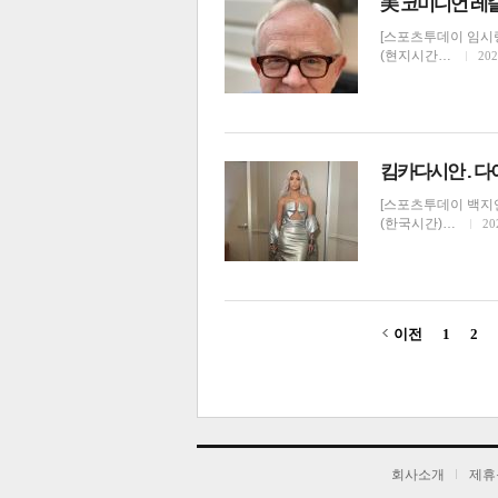
美 코미디언 레슬
[스포츠투데이 임시령
(현지시간…
202
킴카다시안 . 다
[스포츠투데이 백지연
(한국시간)…
20
이전
1
2
기
회사소개
제휴