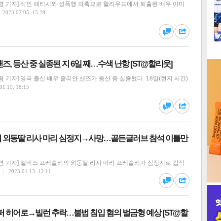
령 기자] 식인 페티시와 성폭행 의혹으로 할리우드에서 퇴출된 배우 아미
1
2023.02.05. 15:29
2
댓글
공유
즈, 등산 중 실종된 지 6일 째…수색 난항 [ST@할리웃]
3
 기자] 영국 출신 배우 줄리안 샌즈가 등산 중 실종됐다. 18일(현지 시간)
01.19. 18:15
댓글
공유
인
 외동딸 리사 마리 심정지→사망…골든글러브 참석 이틀만
연 기자] 엘비스 프레슬리의 외동딸 리사 마리 프레슬리가 심정지로 갑작
2023.01.13. 12:11
댓글
공유
퍼 히어로→빌런 추락…불법 침입 혐의 벌금형 예상 [ST@할