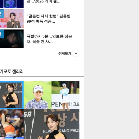
전…'2026 케이 월…
"골든컵 다시 한번" 김용빈,
99점 획득 성공…
스투펀
폭발까지 5분…안보현·정은
채, 목숨 건 사…
US
이 본 뉴스
스포츠
포토