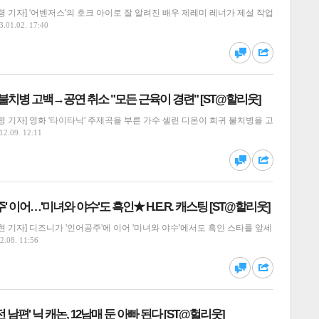
 기자] '어벤저스'의 호크 아이로 잘 알려진 배우 제레미 레너가 제설 작업
3.01.02. 17:40
댓글
공유
 불치병 고백→공연 취소 "모든 근육이 경련" [ST@할리웃]
 기자] 영화 '타이타닉' 주제곡을 부른 가수 셀린 디온이 희귀 불치병을 고
12.09. 12:11
달기
하기
스
댓글
공유
' 이어…'미녀와 야수'도 흑인★ H.E.R. 캐스팅 [ST@할리웃]
 기자] 디즈니가 '인어공주'에 이어 '미녀와 야수'에서도 흑인 스타를 앞세
2.08. 11:56
달기
하기
댓글
공유
 남편' 닉 캐논, 12남매 둔 아빠 된다 [ST@헐리웃]