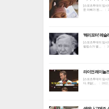
[스포츠투데이 임시령
둔 아빠가 된…
'해리포터' 레슬리
[스포츠투데이 임시령
필립스가 별…
2
보
라이언 레이놀즈 
[스포츠투데이 임시령
다. 8일(…
2022.
셀레나 고메즈, 