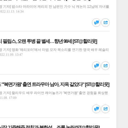
 기자] 팝스타 머라이어 캐리의 전 남편인 가수 닉 캐논이 12남매 자녀를
2022.11.13. 14:34
달기
하기
댓글
공유
 필립스, 오랜 투병 끝 별세…향년 98세 [ST@할리웃]
 기자] 영화 '해리포터'에서 마법 모자 목소리를 연기한 영국 배우 레슬리
022.11.09. 13:47
달기
하기
댓글
공유
"'복면가왕' 출연 트라우마 남아, 지옥 같았다" [ST@할리웃]
 기자] 할리우드 배우 라이언 레이놀즈가 '복면가왕' 출연 경험을 회상했
11.08. 17:09
달기
하기
댓글
공유
신장 기증해준 절친과 불화설…조롱 논란 [ST@할리웃]