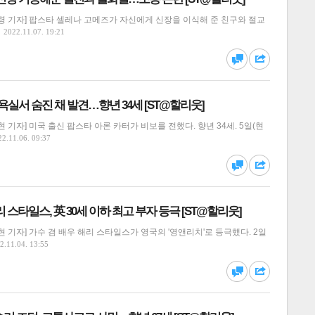
령 기자] 팝스타 셀레나 고메즈가 자신에게 신장을 이식해 준 친구와 절교
2022.11.07. 19:21
달기
하기
댓글
공유
 욕실서 숨진 채 발견…향년 34세 [ST@할리웃]
 기자] 미국 출신 팝스타 아론 카터가 비보를 전했다. 향년 34세. 5일(현
22.11.06. 09:37
달기
하기
댓글
공유
 해리 스타일스, 英 30세 이하 최고 부자 등극 [ST@할리웃]
 기자] 가수 겸 배우 해리 스타일스가 영국의 '영앤리치'로 등극했다. 2일
2.11.04. 13:55
달기
하기
댓글
공유