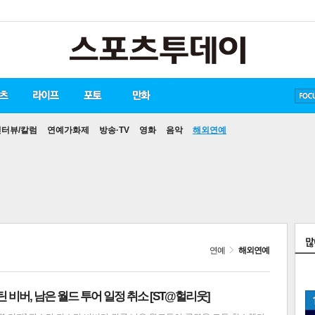
송중기
방탄소년단
손흥민
인터뷰/칼럼
연예가화제
방송·TV
영화
음악
해외연예
연예
해외연예
틴 비버, 남은 월드 투어 일정 취소 [ST@헐리웃]