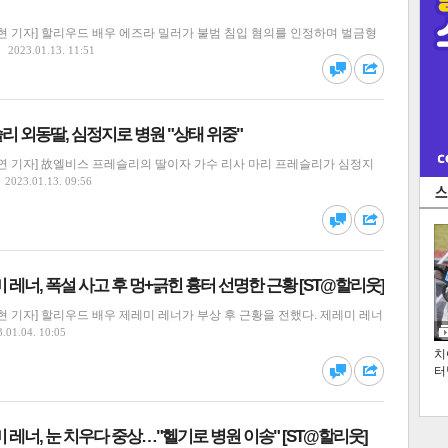
현 기자] 할리우드 배우 에즈라 밀러가 불범 침입 혐의를 인정하며 벌금형
2023.01.13. 11:51
댓글
공유
 외동딸, 심정지로 병원 "상태 위중"
연 기자] 故엘비스 프레슬리의 딸이자 가수 리사 마리 프레슬리가 심정지
2023.01.13. 09:56
댓글
공유
미 레너, 폭설 사고 후 멍+긁힌 흉터 선명한 근황 [ST@할리웃]
 기자] 할리우드 배우 제레미 레너가 부상 후 근황을 전했다. 제레미 레너
.01.04. 10:05
치
터
댓글
공유
미 레너, 눈 치우다 중상…"헬기로 병원 이송" [ST@할리웃]