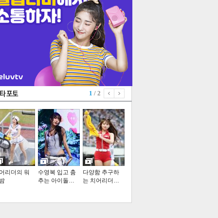
1
/ 2
어리더의 워
수영복 입고 춤
다양함 추구하
밤
추는 아이돌…
는 치어리더…