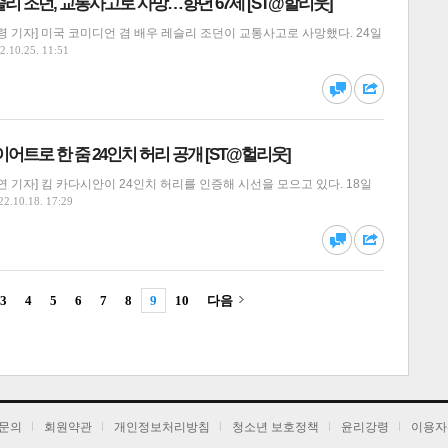
리 조던, 교통사고로 사망…향년 67세 [ST@할리웃]
 기자] 미국 코미디언 겸 배우 레슬리 조던이 교통사고로 사망했다. 24일
2.10.25. 11:51
달기
하기
댓글
공유
이어트로 한 줌 24인치 허리 공개 [ST@헐리웃]
 기자] 킴 카다시안이 24인치 허리를 인증해 시선을 모으고 있다. 18일
22.10.18. 17:29
달기
하기
댓글
공유
3
4
5
6
7
8
9
10
다음
달기
하기
댓글
공유
문의
회원약관
개인정보처리방침
청소년 보호정책
윤리강령
이용자