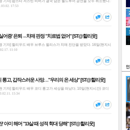
 기자] 팝스타 저스틴 비버가 결국 남은 월드투어 공연을 모두 취소했다.
.03.02. 17:53
'실어증' 은퇴→치매 판정 "치료법 없어" [ST@할리웃]
 기자] 할리우드 배우 브루스 윌리스가 치매 진단을 받았다. 16일(현지시
츠
라이프
포토
만화
02.17. 11:10
FOC
코디 롱고, 갑작스러운 사망…"우리의 온 세상" [ST@할리웃]
 기자] 할리우드 배우 코디 롱고가 세상을 떠났다. 10일(현지시간) 코디
3.02.11. 15:34
많
연예
' 아미 해머 "13살 때 성적 학대 당해" [ST@할리웃]