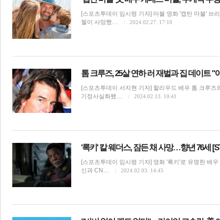
[스포츠투데이 임시령 기자] 마블 영화 '캡틴 마블' 브
첼이 사망했…
2024.02.27. 17:10
톰 크루즈, 25살 연하 러 재벌과 집 데이트 "
[스포츠투데이 서지현 기자] 할리우드 배우 톰 크루즈
기정사실화됐…
2024.02.13. 10:41
'록키' 칼 웨더스, 잠든 채 사망…향년 76세 [
[스포츠투데이 임시령 기자] 영화 '록키'로 유명한 배우 
신과 CN…
2024.02.03. 14:45