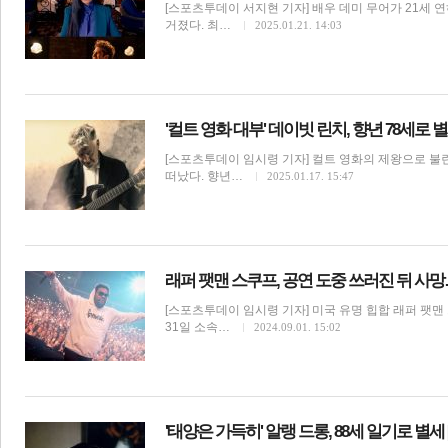
[스포츠투데이 서지현 기자] 배우 데미 무어가 21세 
거졌다. 최…
2025.01.21. 14:03
'컬트 영화 대부' 데이빗 린치, 향년 78세로 
[스포츠투데이 임시령 기자] 컬트 영화의 제왕으로 불
떠났다. 향년…
2025.01.17. 15:47
래퍼 팻맨 스쿠프, 공연 도중 쓰러진 뒤 사망
[스포츠투데이 임시령 기자] 미국 유명 힙합 래퍼 팻맨
31일 소속…
2024.09.01. 15:02
'태양은 가득히' 알랭 드롱, 88세 일기로 별세