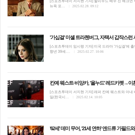
[스포츠투데이 서지현 기자] 할리우드 배우 진 해크먼 
뉴욕 포…
2025.02.28. 09:12
전
로그
즐겨찾기
'가십걸' 미셸 트라첸버그, 자택서 갑작스런 
[스포츠투데이 임시령 기자] 미국 드라마 '가십걸'에 
많이 본 뉴스
최신 뉴스
연예
스포츠
라이프
포토
향년 39세.…
2025.02.27. 10:06
칸예 웨스트·비앙카, '올누드' 레드카펫→이혼
[스포츠투데이 서지현 기자] 래퍼 칸예 웨스트와 아내 
일(한국시…
2025.02.14. 10:05
해외연예
'62세' 데미 무어, '21세 연하' 앤드류 가필드