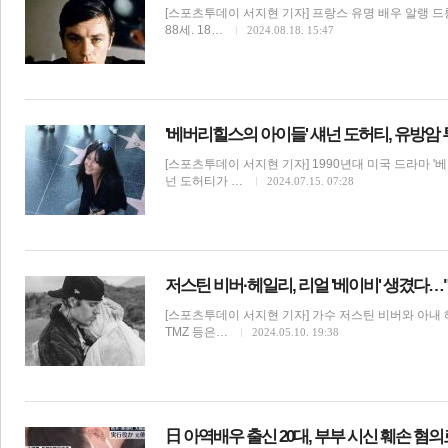
[스포츠투데이 서지현 기자] 프랑스 유명 배우 알랭 드롱(A
88세. 18…
2024.08.18. 15:47
'베버리힐스의 아이들' 섀넌 도허티, 유방암 투
체
인
[스포츠투데이 서지현 기자] 1990년대 미국 드라마 
넌 도허티가 …
2024.07.15. 07:28
저스틴 비버·헤일리, 리얼 '베이비' 생겼다…"
[스포츠투데이 서지현 기자] 가수 저스틴 비버와 아내 
TMZ 등은…
2024.05.10. 19:38
日 아역배우 출신 20대, 부부 시신 훼손 혐의