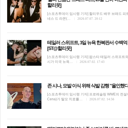
할리웃]
[스포츠투데이 임시령 기자] 할리우드 배우 브래드 피트
네스 드 라몬(…
2026.07.07. 20:12
테일러 스위프트, 3일 뉴욕 한복판서 수백
[ST@할리웃]
[스포츠투데이 임시령 기자] 팝스타 테일러 스위프트
시가 미국 뉴욕…
2026.07.02. 17:43
존 시나, 모발 이식 위해 삭발 감행 "올인했다
[스포츠투데이 임시령 기자] 프로레슬링 WWE의 전설이
Cena)가 탈모 치료를…
2026.07.02. 14:56