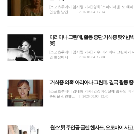
[스포츠투데이 임시령 기자] 영화 '스파이더맨: 노 웨
인상을 남긴…
2026.08.04. 17:14
전
로그
즐겨찾기
아리아나 그란데, 활동 중단 거식증 탓? 반박
웃]
많이 본 뉴스
최신 뉴스
연예
스포츠
라이프
포토
[스포츠투데이 임시령 기자] 가수 아리아나 그란데가 대
연 현장에서…
2026.08.04. 17:00
'거식증 의혹' 아리아나 그란데, 결국 활동 중
[스포츠투데이 김태형 기자] 건강이상설에 휩싸인 미
중단을 선언했…
2026.08.03. 12:45
해외연예
'원스' 男 주인공 글렌 핸사드, 오토바이 사고