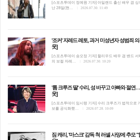
[스포츠투데이 정예원 기자] 아일랜드 출신 배우 겸 
난 28일(현…
2026.07.30. 11:49
'조커' 자레드 레토, 과거 미성년자 성범죄 의
웃]
[스포츠투데이 송오정 기자] 할리우드 배우 겸 밴드 서티 세컨
의 보컬 자레…
2026.07.30. 10:20
'톰 크루즈 딸' 수리, 성 바꾸고 아빠와 절연…
웃]
[스포츠투데이 임시령 기자] 수리 크루즈가 법적으로 
보를 공식화했…
2026.07.28. 10:09
짐 캐리, '마스크' 감독 척 러셀 사망에 추모 