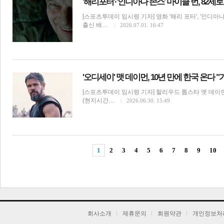
'해리포터'·'인디아나 존스' 마이클 번, 82세
[스포츠투데이 임시령 기자] 영화 '해리 포터', '인디아
출신 배…
2026.07.01. 16:47
'오디세이' 맷 데이먼, 10년 만에 한국 온다 
[스포츠투데이 임시령 기자] 할리우드 톱스타 맷 데이먼
(현지시간…
2026.06.30. 15:49
1
2
3
4
5
6
7
8
9
10
기
회사소개
제휴문의
회원약관
개인정보처