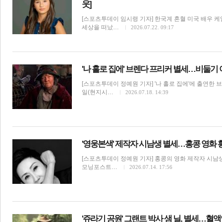
웃]
[스포츠투데이 임시령 기자] 한국계 혼혈 미국 배우 케일리 
세상을 떠났…
2026.07.22. 09:17
'나 홀로 집에' 브렌다 프리커 별세…비둘기 
[스포츠투데이 정예원 기자] '나 홀로 집에'에 출연한 
일(현지시…
2026.07.18. 14:39
'영웅본색' 제작자 시남생 별세…홍콩 영화
[스포츠투데이 정예원 기자] 홍콩의 영화 제작자 시남
모닝포스트…
2026.07.14. 17:56
'쥬라기 공원' 그랜트 박사 샘 닐, 별세…혈액