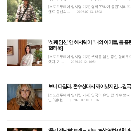
[스포츠투데이 임시령 기자] 영화 '쥬라기 공원' 시리
랜드 출신의…
2026.07.13. 15:31
'셋째 임신' 앤 해서웨이 "나의 아이들, 톰 
헐리웃]
[스포츠투데이 임시령 기자] 셋째를 임신 중인 할리우
했다. 지…
2026.07.12. 19:54
보
보니 타일러, 혼수상태서 깨어났지만…결국 투
[스포츠투데이 임시령 기자] 영국의 유명 팝 가수 보니
난 9일(현…
2026.07.10. 15:16
'졸리 전남편' 브래드 피트, 29살 연하 여친과 