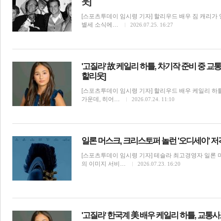
웃]
[스포츠투데이 임시령 기자] 할리우드 배우 짐 캐리가 
별세 소식에…
2026.07.25. 16:27
'고질라' 故 케일리 하틀, 차기작 준비 중 교
할리웃]
체
인
[스포츠투데이 임시령 기자] 할리우드 배우 케일리 하틀(Ka
가운데, 히어…
2026.07.24. 11:10
일론 머스크, 크리스토퍼 놀런 '오디세이' 저격
[스포츠투데이 임시령 기자] 테슬라 최고경영자 일론
의 이미지 서비…
2026.07.23. 16:20
'고질라' 한국계 美 배우 케일리 하틀, 교통사