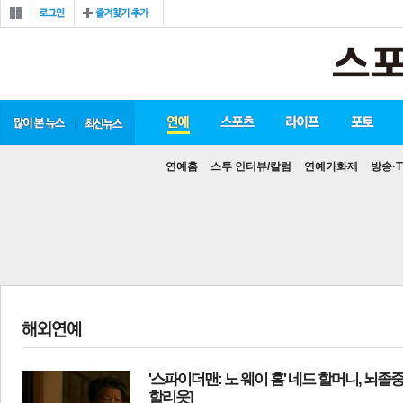
연예홈
스투 인터뷰/칼럼
연예가화제
방송·T
'스파이더맨: 노 웨이 홈' 네드 할머니, 뇌졸중
할리웃]