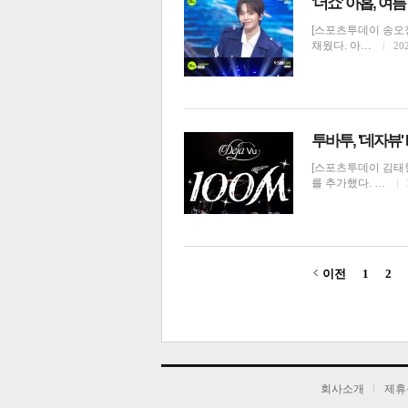
'더쇼' 아홉, 
[스포츠투데이 송오정
채웠다. 아…
202
투바투, '데자뷰'
[스포츠투데이 김태
를 추가했다. …
이전
1
2
기
회사소개
제휴