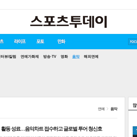
송중기
방탄소년단
손흥민
인터뷰/칼럼
연예가화제
방송·TV
영화
음악
해외연예
연예
음악
9집 활동 성료…음악차트 접수하고 글로벌 투어 청신호