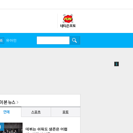
유아인
데뷔는 쉬워도 생존은 어렵