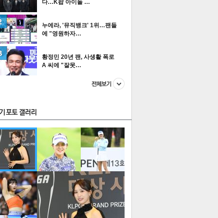
다…K팝 아이돌 …
누에라, '뮤직뱅크' 1위…팬들
에 "영원하자…
스투펀
황정민 20년 팬, 사생활 폭로
A 씨에 "잘못…
US
이 본 뉴스
스포츠
포토