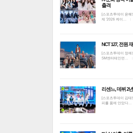
출격
[스포츠투데이 윤혜영
제 '2026 케이…
NCT 127, 전
[스포츠투데이 정예원 
SM엔터테인먼…
리센느, 데뷔 2
[스포츠투데이 김태형
피를 품에 안았다…