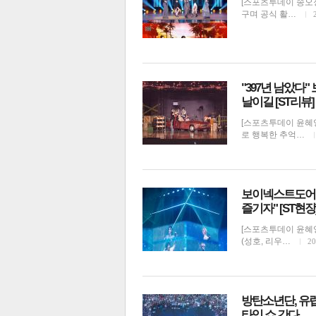
[스포츠투데이 송오정
구며 공식 활…
전
로그
즐겨찾기
"397년 남았다
날이길 [ST리뷰]
많이 본 뉴스
최신 뉴스
연예
스포
[스포츠투데이 윤혜
로 행복한 추억…
보이넥스트도어 
즐기자" [ST현장
[스포츠투데이 윤혜
(성호, 리우…
20
음악
방탄소년단, 유럽
타임 쇼 간다