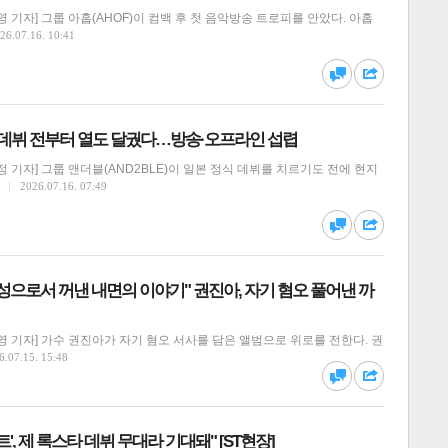
 기자] 그룹 아홉(AHOF)이 컴백 후 첫 음악방송 트로피를 안았다. 아홉
26.07.16. 10:41
댓글
공유
식 데뷔 전부터 열도 달궜다…방송·오프라인 섭렵
 기자] 그룹 앤더블(AND2BLE)이 일본 정식 데뷔를 치르기도 전에 현지
2026.07.16. 07:49
달기
하기
스
댓글
공유
여성으로서 꺼낸 내면의 이야기" 권진아, 자기 혐오 풀어낸 까
 기자] 가수 권진아가 자기 혐오 서사를 담은 앨범으로 위로를 전한다. 권
달기
하기
6.07.15. 15:48
댓글
공유
', 제 록스타 데뷔 무대라 기대돼" [ST현장]