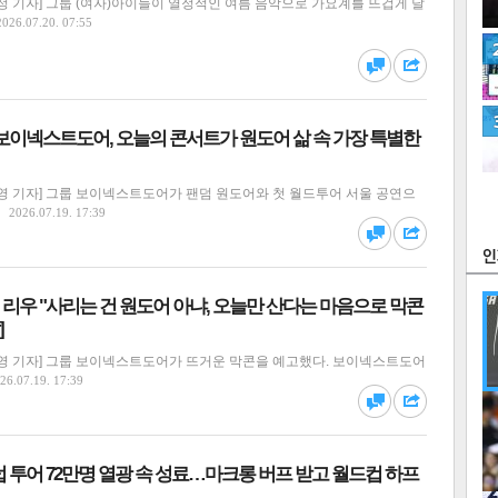
 기자] 그룹 (여자)아이들이 열정적인 여름 음악으로 가요계를 뜨겁게 달
2026.07.20. 07:55
" 보이넥스트도어, 오늘의 콘서트가 원도어 삶 속 가장 특별한
츠
라이프
포토
만화
영 기자] 그룹 보이넥스트도어가 팬덤 원도어와 첫 월드투어 서울 공연으
FOC
2026.07.19. 17:39
리우 "사리는 건 원도어 아냐, 오늘만 산다는 마음으로 막콘
]
영 기자] 그룹 보이넥스트도어가 뜨거운 막콘을 예고했다. 보이넥스트도어
26.07.19. 17:39
많
연예
 투어 72만명 열광 속 성료…마크롱 버프 받고 월드컵 하프