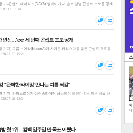
 기자] 밴드 데이식스(DAY6) 영케이가 새 솔로 앨범 콘셉트 포토를 공개
6.07.17. 15:18
댓글
공유
변신…'.exe' 세 번째 콘셉트 포토 공개
 기자] 그룹 누에라(NouerA)가 차가운 카리스마를 담은 콘셉트 포토를
2026.07.17. 10:24
댓글
공유
정 "'완벽한 타이밍' 만나는 여름 되길"
영 기자] 하피스트이자 싱어송라이터 심소정이 청량한 감성의 신곡을 낸
2026.07.16. 13:34
치
터
댓글
공유
' 음방 첫 1위…컴백 일주일 만 목표 이뤘다