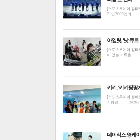
[스포츠투데이 김태형
71만7000명의…
아일릿, '낫 큐트
[스포츠투데이 김태형
미 있는 기록을…
키키, '키키팡팡
[스포츠투데이 정예원 기
키팡팡…
2026.0
데이식스 영케이,