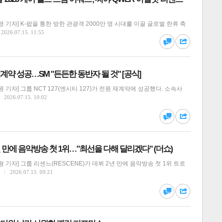
 기자] K-팝을 통한 방한 관광객 2000만 명 시대를 이끌 글로벌 한류 축
달기
하기
2026.07.15. 11:55
댓글
공유
원 재계약 성공…SM "든든한 동반자 될 것" [공식]
기자] 그룹 NCT 127(엔시티 127)가 전원 재계약에 성공했다. 소속사
2026.07.15. 10:02
달기
하기
댓글
공유
년 만에 음악방송 첫 1위…"최선을 다해 달리겠다" (더쇼)
 기자] 그룹 리센느(RESCENE)가 데뷔 2년 만에 음악방송 첫 1위 트로
2026.07.15. 09:21
달기
하기
댓글
공유