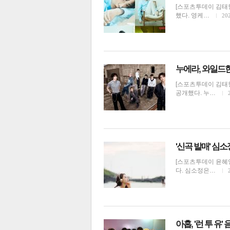
[스포츠투데이 김태형
했다. 영케…
202
누에라, 와일드한 
체
인
[스포츠투데이 김태형
공개했다. 누…
'신곡 발매' 심소
[스포츠투데이 윤혜
다. 심소정은…
아홉, '런 투 유