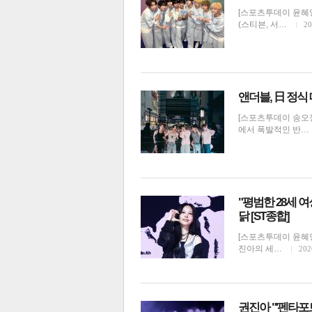
[스포츠투데이 윤혜영
(스티븐, 서…
20
앤더블, 日 정
[스포츠투데이 송오정
에서 폭발적인 반…
"평범한 28세 
닭 [ST종합]
[스포츠투데이 윤혜영
진아의 세…
202
권진아 "'펜타포트