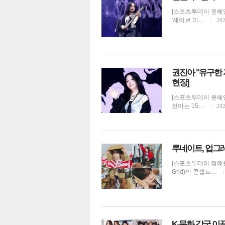
[스포츠투데이 윤혜영
'세이브 미…
202
권진아 "유구한 
현장]
[스포츠투데이 윤혜영
진아는 15…
202
보
루네이트, 업그
[스포츠투데이 정예원 
Grid)의 콘셉트…
K-문화 강국 이끌