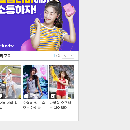
1
/ 2
어리더의 워
수영복 입고 춤
다양함 추구하
밤
추는 아이돌…
는 치어리더…