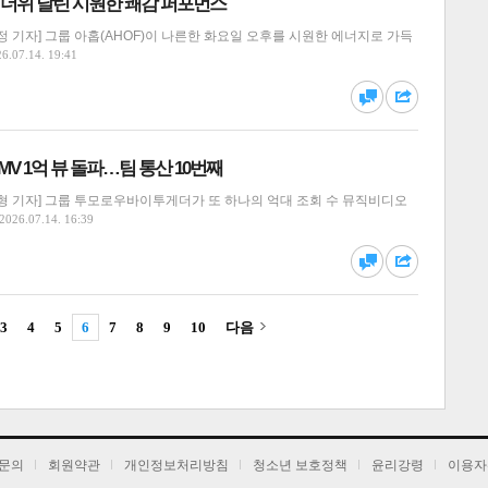
여름 더위 날린 시원한 쾌감 퍼포먼스
 기자] 그룹 아홉(AHOF)이 나른한 화요일 오후를 시원한 에너지로 가득
6.07.14. 19:41
달기
하기
댓글
공유
 MV 1억 뷰 돌파…팀 통산 10번째
형 기자] 그룹 투모로우바이투게더가 또 하나의 억대 조회 수 뮤직비디오
2026.07.14. 16:39
달기
하기
댓글
공유
3
4
5
6
7
8
9
10
다음
달기
하기
댓글
공유
문의
회원약관
개인정보처리방침
청소년 보호정책
윤리강령
이용자