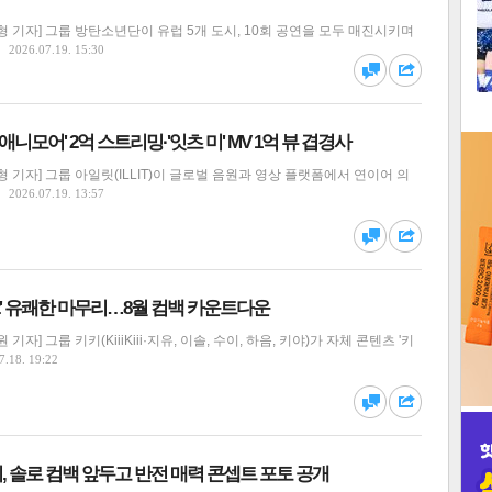
1
 기자] 그룹 방탄소년단이 유럽 5개 도시, 10회 공연을 모두 매진시키며
2026.07.19. 15:30
2
댓글
공유
 애니모어' 2억 스트리밍·'잇츠 미' MV 1억 뷰 겹경사
3
 기자] 그룹 아일릿(ILLIT)이 글로벌 음원과 영상 플랫폼에서 연이어 의
2026.07.19. 13:57
댓글
공유
인
2' 유쾌한 마무리…8월 컴백 카운트다운
자] 그룹 키키(KiiiKiii·지유, 이솔, 수이, 하음, 키야)가 자체 콘텐츠 '키
7.18. 19:22
댓글
공유
 솔로 컴백 앞두고 반전 매력 콘셉트 포토 공개