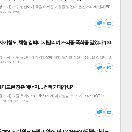
 기자] 가수 권진아가 록을 내세운 이유를 밝혔다. 권진아의 세 번째 EP
6.07.15. 16:04
달기
하기
댓글
공유
자기혐오, 체형 강박에 시달리며 거식증·폭식증 앓았다" [ST
 기자] 가수 권진아가 자기혐오에 대한 솔직한 자신의 생각을 전했다. 권
달기
하기
6.07.15. 15:36
댓글
공유
레이드된 청춘 에너지…컴백 기대감 UP
기자] 그룹 루네이트(LUN8)가 새 미니앨범 '오프 더 그리드'(Off the
2026.07.15. 14:08
달기
하기
댓글
공유
 '2026 케이 월드 드림 어워즈', 씨야·QWER·아일릿·리센느