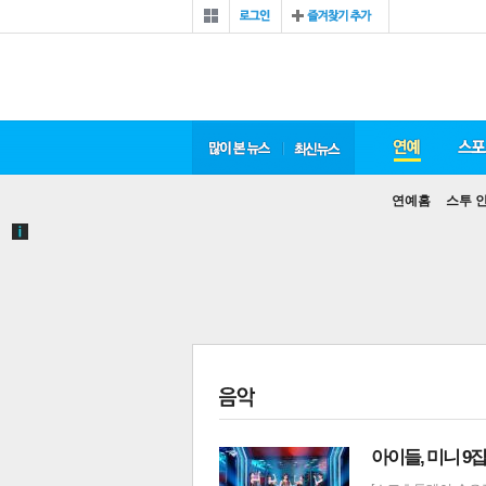
연예홈
스투 
아이들, 미니 