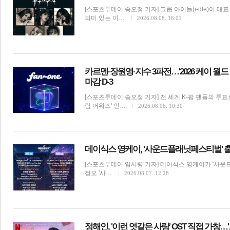
[스포츠투데이 송오정 기자] 그룹 아이들(i-dle)이 대표
의미 있는 이…
2026.08.08. 16:01
카르멘·장원영·지수 3파전…'2026 케이 월드
마감 D-3
[스포츠투데이 송오정 기자] 전 세계 K-팝 팬들의 투표로
림 어워즈' 인…
2026.08.08. 10:30
데이식스 영케이, '사운드플래닛페스티벌' 
[스포츠투데이 임시령 기자] 데이식스 영케이가 '사운
정오 '사…
2026.08.07. 12:28
정해인, '이런 엿같은 사랑' OST 직접 가창