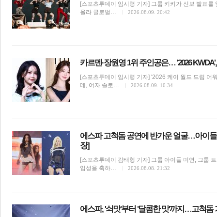
[스포츠투데이 임시령 기자] 그룹 키키가 신보 발표를
올라 글로벌…
2026.08.09. 20:42
카르멘·장원영 1위 주인공은… '2026 KWDA'
[스포츠투데이 임시령 기자] '2026 케이 월드 드림 
데, 여자 솔로…
2026.08.09. 10:34
에스파 고척돔 공연에 반가운 얼굴…아이들 
장]
[스포츠투데이 김태형 기자] 그룹 아이들 미연, 그룹 
입성을 축하…
2026.08.08. 21:32
에스파, '쇠맛'부터 '달콤한 맛'까지…고척돔 가