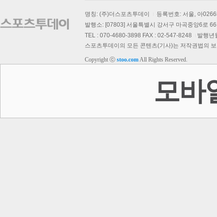
명칭: (주)더스포츠투데이
등록번호: 서울, 아026
발행소: [07803] 서울특별시 강서구 마곡중앙6로 66,
TEL : 070-4680-3898 FAX : 02-547-8248
발행년월일
스포츠투데이의 모든 콘텐츠(기사)는 저작권법의 보호를
Copyright ⓒ
stoo.com
All Rights Reserved.
모바