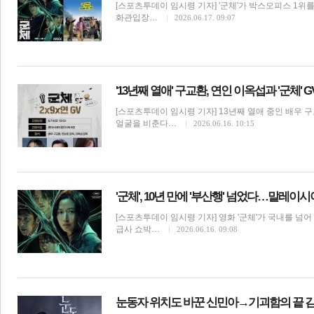
[스포츠투데이 임시령 기자] '군체'가 박스오피스 1위
화관입장…
2026.06.17. 09:07
'13년째 열애' 구교환, 연인 이옥섭과 '군체' 
[스포츠투데이 임시령 기자] 13년째 열애 중인 배우
얼굴을 비춘다…
2026.06.16. 10:15
'군체', 10년 만에 '부산행' 넘었다…말레이시
[스포츠투데이 임시령 기자] 영화 '군체'가 국내를 넘어
급사 쇼박…
2026.06.16. 09:08
눈동자 위치도 바꾼 신민아→기괴함의 끝 김남희