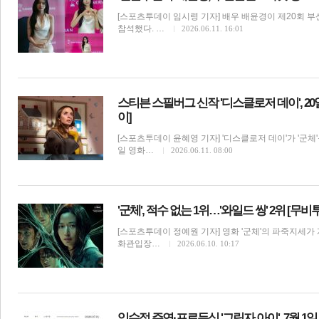
[스포츠투데이 임시령 기자] 배우 배윤경이 제20회 부
참석했다. …
2026.06.11. 16:01
스티븐 스필버그 신작 '디스클로저 데이', 20
이]
[스포츠투데이 윤혜영 기자] '디스클로저 데이'가 '군체
일 영화…
2026.06.11. 08:00
보
'군체', 적수 없는 1위…'와일드 씽' 2위 [무비
[스포츠투데이 정예원 기자] 영화 '군체'의 파죽지세가
화관입장…
2026.06.10. 10:17
임수정 주연·프로듀싱 '그림자 아이', 7월 1