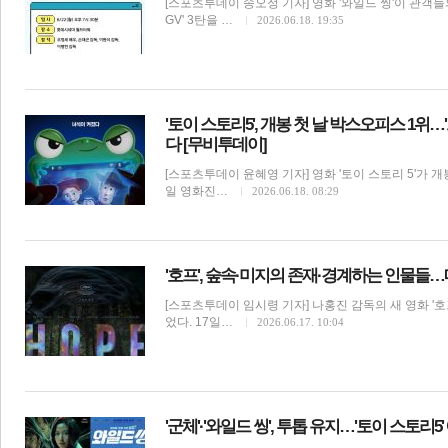
[스포츠투데이 송오정 기자] 영화 '와일드 씽'이 관객들
GV' 3탄을 …
2026.06.18. 19:35
전
로그
즐겨찾기
'토이 스토리5', 개봉 첫 날 박스오피스 1위
다 [무비투데이]
많이 본 뉴스
최신 뉴스
연예
스포츠
라이프
포토
[스포츠투데이 윤혜영 기자] 영화 '토이 스토리 5'가 개
일 영화진…
2026.06.18. 08:29
'호프', 숲속·미지의 존재·경계하는 인물들
[스포츠투데이 임시령 기자] 나홍진 감독의 새 영화 '호
었다. 17일…
2026.06.17. 10:04
영화
'군체'·'와일드 씽', 투톱 유지…'토이 스토리5