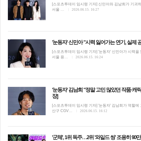
[스포츠투데이 임시령 기자] 신민아와 김남희가 기괴하지
서울 …
2026.06.15. 16:27
'눈동자' 신민아 "시력 잃어가는 연기, 실제 공
체
인
[스포츠투데이 임시령 기자] '눈동자' 신민아가 시력을
서울 용…
2026.06.15. 16:24
'눈동자' 김남희 "정말 고민 많았던 작품·캐릭
장]
[스포츠투데이 임시령 기자] '눈동자' 김남희가 역할에 
산구 CGV…
2026.06.15. 16:12
'군체', 1위 독주…2위 '와일드 씽' 조용히 9