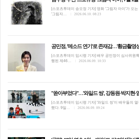
[스포츠투데이 송오정 기자] 영화 '그림자 아이'가 오는
'그림자…
2026.06.10. 08:23
공민정, '메소드 연기'로 존재감…'황금촬영
[스포츠투데이 임시령 기자] 배우 공민정이 심사위원특
행된 제46…
2026.06.09. 10:33
"쏟아부었다"…'와일드 씽', 강동원·박지현
[스포츠투데이 임시령 기자] '와일드 씽'이 배우들의 
했다. 9일…
2026.06.09. 09:24