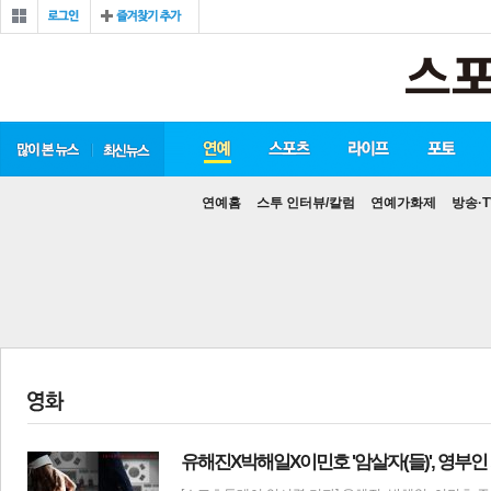
연예홈
스투 인터뷰/칼럼
연예가화제
방송·T
유해진X박해일X이민호 '암살자(들)', 영부