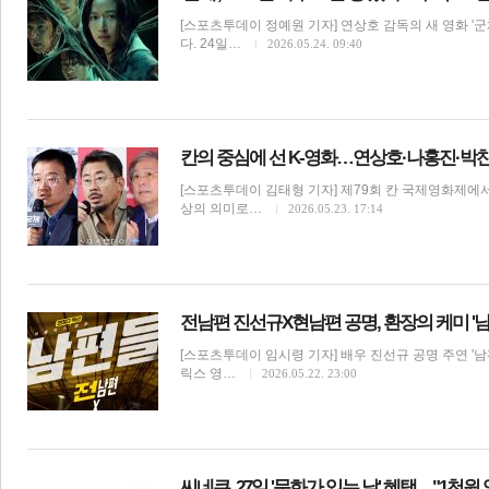
[스포츠투데이 정예원 기자] 연상호 감독의 새 영화 '
다. 24일…
2026.05.24. 09:40
칸의 중심에 선 K-영화…연상호·나홍진·박찬
[스포츠투데이 김태형 기자] 제79회 칸 국제영화제에서
상의 의미로…
2026.05.23. 17:14
보
전남편 진선규X현남편 공명, 환장의 케미 '남
[스포츠투데이 임시령 기자] 배우 진선규 공명 주연 '남
릭스 영…
2026.05.22. 23:00
씨네큐, 27일 '문화가 있는 날' 혜택…"1천원