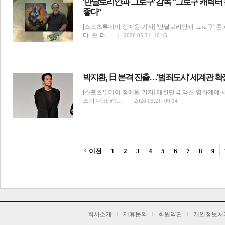
'만달로리안과 그로구' 감독 "그로구 캐릭터 
좋다"
[스포츠투데이 정예원 기자] '만달로리안과 그로구' 
다. 존 파…
2026.05.21. 10:45
박지환, 日 본격 진출…'범죄도시' 세계관 확
[스포츠투데이 정예원 기자] 대한민국 액션 영화계에 
즈의 대표 캐…
2026.05.21. 09:14
이전
1
2
3
4
5
6
7
8
9
기
회사소개
제휴문의
회원약관
개인정보처