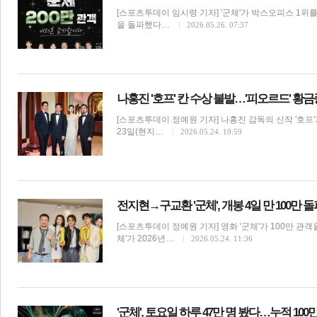
[스포츠투데이 임시령 기자] '군체'가 박스오피스 1위를
을 돌파했다…
2026.05.26. 07:37
나홍진 '호프' 칸 수상 불발…'피오르드' 황
[스포츠투데이 정예원 기자] 나홍진 감독의 신작 '호프
23일(현지…
2026.05.24. 19:59
전지현→구교환 '군체', 개봉 4일 만 100만 
[스포츠투데이 정예원 기자] 영화 '군체'가 100만 관객
체'가 2026년…
2026.05.24. 11:36
'군체', 토요일 하루 47만 명 봤다…누적 100