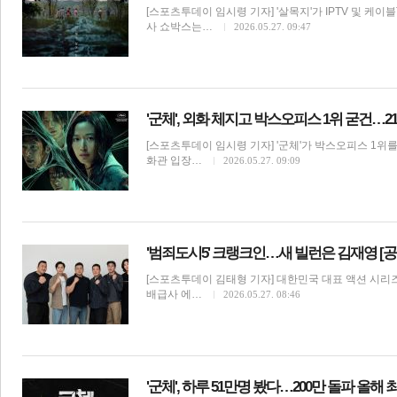
[스포츠투데이 임시령 기자] '살목지'가 IPTV 및 케이블
사 쇼박스는…
2026.05.27. 09:47
'군체', 외화 체지고 박스오피스 1위 굳건…2
체
인
[스포츠투데이 임시령 기자] '군체'가 박스오피스 1위
화관 입장…
2026.05.27. 09:09
'범죄도시5' 크랭크인…새 빌런은 김재영 [공
[스포츠투데이 김태형 기자] 대한민국 대표 액션 시리즈
배급사 에…
2026.05.27. 08:46
'군체', 하루 51만명 봤다…200만 돌파 올해