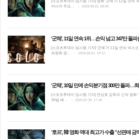
[스포츠투데이 임시령 기자] 영화 '군체'가 12일 연속
아시아 주요…
2026.06.02. 09:02
전
로그
즐겨찾기
'군체', 11일 연속 1위…손익 넘고 347만 돌
[스포츠투데이 임시령 기자] '군체'가 11일 연속 박스
많이 본 뉴스
최신 뉴스
연예
스포츠
라이프
포토
위원회 영…
2026.06.01. 10:12
'군체', 10일 만에 손익분기점 300만 돌파…
[스포츠투데이 임시령 기자] 연상호 감독의 신작 영화 '
30일 배…
2026.05.30. 17:28
영화
'호프', 韓 영화 역대 최고가 수출 "선판매