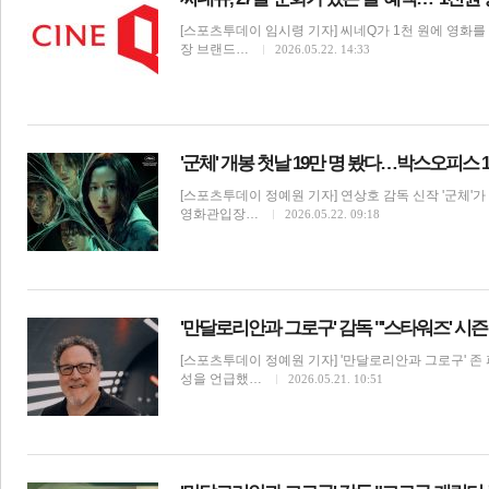
[스포츠투데이 임시령 기자] 씨네Q가 1천 원에 영화를
장 브랜드…
2026.05.22. 14:33
'군체' 개봉 첫날 19만 명 봤다…박스오피스 
[스포츠투데이 정예원 기자] 연상호 감독 신작 '군체'
영화관입장…
2026.05.22. 09:18
'만달로리안과 그로구' 감독 "'스타워즈' 시즌
[스포츠투데이 정예원 기자] '만달로리안과 그로구' 존
성을 언급했…
2026.05.21. 10:51