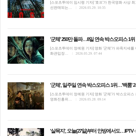
[스포츠투데이 임시령 기자] '호프'가 한국영화 사상 최
선판매되는…
2026.05.29. 10:35
'군체' 250만 돌파…8일 연속 박스오피스 1위
[스포츠투데이 정예원 기자] 영화 '군체'가 파죽지세를
화관입장…
2026.05.29. 07:44
'군체', 일주일 연속 박스오피스 1위…'백룸' 
[스포츠투데이 정예원 기자] 영화 '군체'가 박스오피스
영화진흥위…
2026.05.28. 09:14
'살목지', 오늘(27일)부터 안방에서도…IPTV