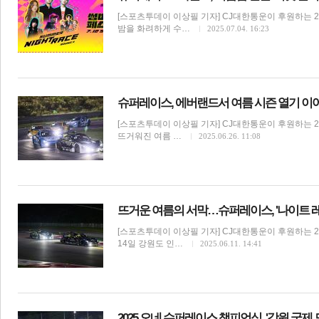
[스포츠투데이 이상필 기자] CJ대한통운이 후원하는 
밤을 화려하게 수…
2025.07.04. 16:23
슈퍼레이스, 에버랜드서 여름 시즌 열기 
[스포츠투데이 이상필 기자] CJ대한통운이 후원하는 
뜨거워진 여름 …
2025.06.26. 11:08
보
뜨거운 여름의 서막…슈퍼레이스, '나이트 레
[스포츠투데이 이상필 기자] CJ대한통운이 후원하는 
14일 강원도 인…
2025.06.11. 14:41
2025 오네 슈퍼레이스 챔피언십, '강원 국제