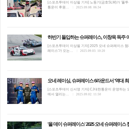
[스포츠투데이 이상필 기자] 노동기(금호SLM)가 '폴투
통운이 후원…
2025.09.08. 06:34
하반기 돌입하는 슈퍼레이스, 이창욱 독주
[스포츠투데이 이상필 기자] 2025 오네 슈퍼레이스 챔피
레이스'가 오는…
2025.09.03. 10:20
오네 레이싱, 슈퍼레이스 6라운드서 '역대 최
[스포츠투데이 신서영 기자] CJ대한통운이 운영하는
에서 열리는…
2025.09.02. 11:50
'올 데이 슈퍼레이스' 2025 오네 슈퍼레이스 