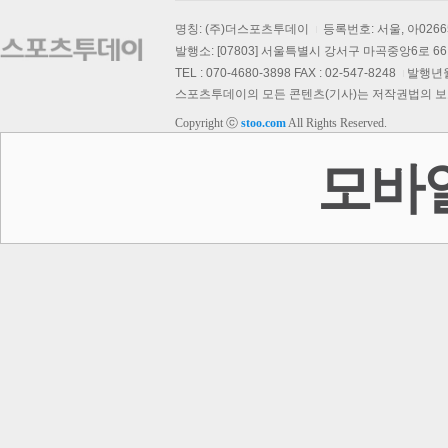
명칭: (주)더스포츠투데이
등록번호: 서울, 아026
발행소: [07803] 서울특별시 강서구 마곡중앙6로 66,
TEL : 070-4680-3898 FAX : 02-547-8248
발행년월일
스포츠투데이의 모든 콘텐츠(기사)는 저작권법의 보호를
Copyright ⓒ
stoo.com
All Rights Reserved.
모바