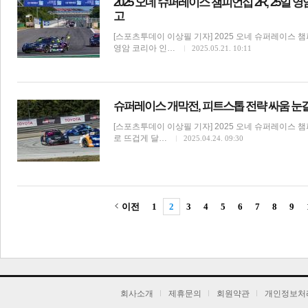
2025 오네 슈퍼레이스 챔피언십 2R, 25일 
고
[스포츠투데이 이상필 기자] 2025 오네 슈퍼레이스 
영암 코리아 인…
2025.05.21. 10:11
슈퍼레이스 개막전, 피트스톱 전략 싸움 
[스포츠투데이 이상필 기자] 2025 오네 슈퍼레이스 
로 뜨겁게 달…
2025.04.24. 09:30
이전
1
2
3
4
5
6
7
8
9
기
회사소개
제휴문의
회원약관
개인정보처