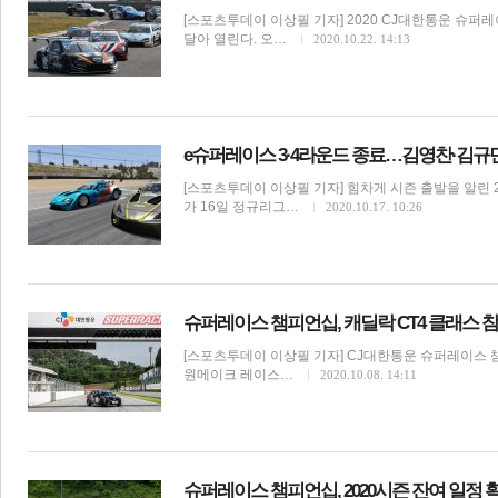
[스포츠투데이 이상필 기자] 2020 CJ대한통운 슈퍼
달아 열린다. 오…
2020.10.22. 14:13
e슈퍼레이스 3·4라운드 종료…김영찬·김규
[스포츠투데이 이상필 기자] 힘차게 시즌 출발을 알린 
가 16일 정규리그…
2020.10.17. 10:26
슈퍼레이스 챔피언십, 캐딜락 CT4 클래스 
[스포츠투데이 이상필 기자] CJ대한통운 슈퍼레이스 
원메이크 레이스…
2020.10.08. 14:11
슈퍼레이스 챔피언십, 2020시즌 잔여 일정 