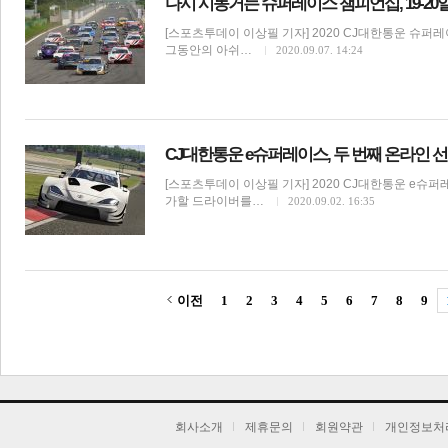
다시 시동거는 슈퍼레이스 챔피언십, 19-20
[스포츠투데이 이상필 기자] 2020 CJ대한통운 슈퍼
그동안의 아쉬…
2020.09.07. 14:24
CJ대한통운 e슈퍼레이스, 두 번째 온라인 
[스포츠투데이 이상필 기자] 2020 CJ대한통운 e슈
가할 드라이버를…
2020.09.02. 16:35
이전
1
2
3
4
5
6
7
8
9
기
회사소개
제휴문의
회원약관
개인정보처