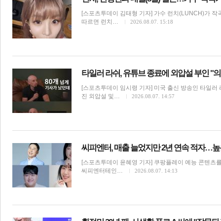
[스포츠투데이 김태형 기자] 가수 런치(LUNCH)가 
따르면 런치…
2026.08.07. 15:18
타일러 라쉬, 유튜브 종료에 외압설 부인 "의
[스포츠투데이 임시령 기자] 미국 출신 방송인 타일러
진 외압설 및…
2026.08.07. 14:57
씨피엔터, 매출 늘었지만 2년 연속 적자…높
[스포츠투데이 윤혜영 기자] 쿠팡플레이 예능 콘텐츠를
씨피엔터테인…
2026.08.07. 14:13