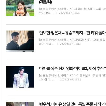
(제철리)
[스포츠투데이 김태형 기자] '제철리 청년회'가 그룹
됐다. 9일…
2026.08.07. 16:25
안보현·정은채→유승호까지…판 키워 돌아온 '
[스포츠투데이 김태형 기자] '재벌X형사2'가 오늘 베일
라마 '재벌…
2026.08.07. 16:13
마이클 잭슨 전기 영화 '마이클2', 제작 추진 
[스포츠투데이 임시령 기자] 마이클 잭슨의 두 번째 전기 영
시사했다. …
2026.08.07. 16:02
변우석, 아이유 생일 맞아 특별 주문 제작 