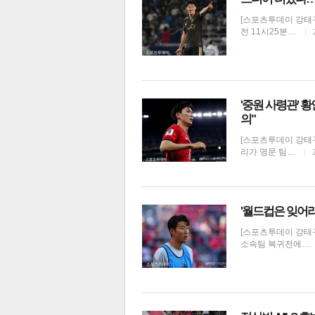
[스포츠투데이 강태구 
전 11시25분…
'중원 사령관' 
의"
[스포츠투데이 강태구
리가 명문 팀…
'월드컵은 잊어라
[스포츠투데이 강태구
소속팀 복귀전에…