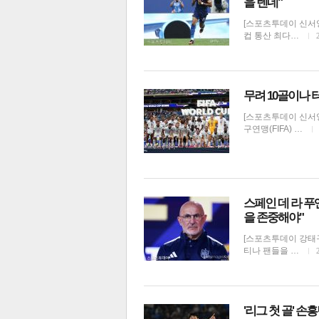
을 텐데"
[스포츠투데이 신서영
컵 통산 최다…
무려 10골이나 
체
인
[스포츠투데이 신서영
구연맹(FIFA) …
스페인 데 라 푸
을 존중해야"
[스포츠투데이 강태구
티나 팬들을 …
'리그 첫 골' 