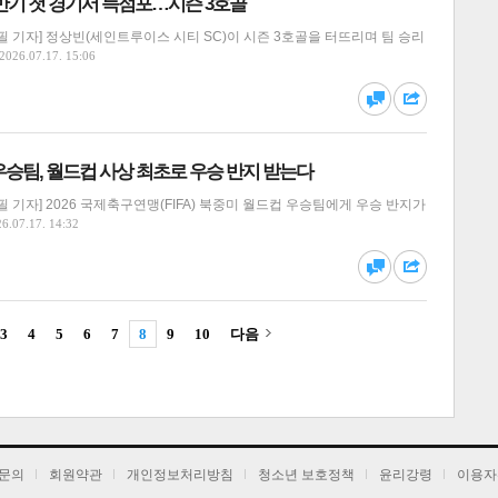
후반기 첫 경기서 득점포…시즌 3호골
 기자] 정상빈(세인트루이스 시티 SC)이 시즌 3호골을 터뜨리며 팀 승리
2026.07.17. 15:06
달기
하기
댓글
공유
승팀, 월드컵 사상 최초로 우승 반지 받는다
 기자] 2026 국제축구연맹(FIFA) 북중미 월드컵 우승팀에게 우승 반지가
6.07.17. 14:32
달기
하기
댓글
공유
3
4
5
6
7
8
9
10
다음
달기
하기
댓글
공유
문의
회원약관
개인정보처리방침
청소년 보호정책
윤리강령
이용자