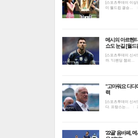
[스포츠투데이 이상필
미 월드컵 결승…
메시의 아르헨티나
쇼도 눈길 [월드
[스포츠투데이 신서영
까. '디펜딩 챔피…
"고마워요 디디에
력
[스포츠투데이 신서
다. 프랑스는…
'22골' 음바페,