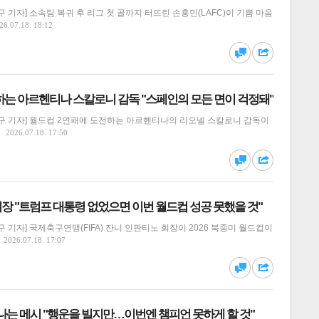
 기자] 소속팀 복귀 후 리그 첫 골까지 터뜨린 손흥민(LAFC)이 기쁨 마음
26.07.18. 18:12
댓글
공유
하는 아르헨티나 스칼로니 감독 "스페인의 모든 면이 걱정돼"
구 기자] 월드컵 2연패에 도전하는 아르헨티나의 리오넬 스칼로니 감독이
2026.07.18. 17:50
달기
하기
스
댓글
공유
 회장 "트럼프 대통령 없었으면 이번 월드컵 성공 못했을 것"
 기자] 국제축구연맹(FIFA) 잔니 인판티노 회장이 2026 북중미 월드컵이
2026.07.18. 17:07
달기
하기
댓글
공유
만나는 메시 "행운을 빌지만…이번엔 챔피언 못하게 할 것"