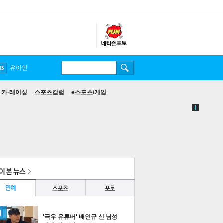
유아인
카·레이싱
스포츠칼럼
e스포츠/게임
'극우 유튜버' 배인규 신 남성