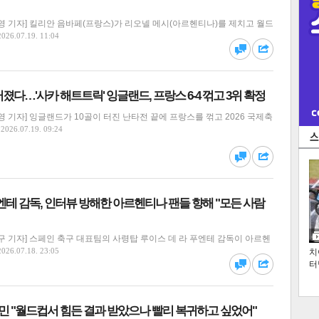
 기자] 킬리안 음바페(프랑스)가 리오넬 메시(아르헨티나)를 제치고 월드
2026.07.19. 11:04
댓글
공유
터졌다…'사카 해트트릭' 잉글랜드, 프랑스 6-4 꺾고 3위 확정
 기자] 잉글랜드가 10골이 터진 난타전 끝에 프랑스를 꺾고 2026 국제축
2026.07.19. 09:24
댓글
공유
엔테 감독, 인터뷰 방해한 아르헨티나 팬들 향해 "모든 사람
 기자] 스페인 축구 대표팀의 사령탑 루이스 데 라 푸엔테 감독이 아르헨
2026.07.18. 23:05
치
터
댓글
공유
손흥민 "월드컵서 힘든 결과 받았으나 빨리 복귀하고 싶었어"