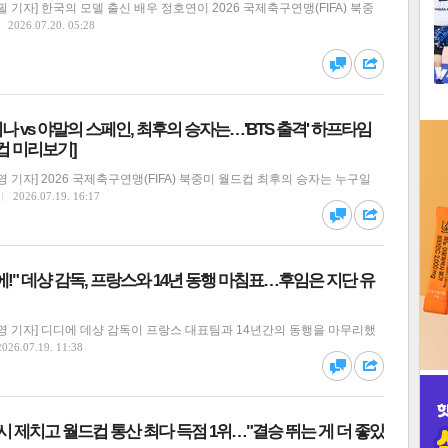
 기자] 한국의 모델 출신 배우 정호연이 2026 국제축구연맹(FIFA) 북중
1
2026.07.20. 05:28
2
댓글
공유
 vs 야말의 스페인, 최후의 승자는…'BTS 출격' 하프타임
3
컵 미리보기]
 기자] 2026 국제축구연맹(FIFA) 북중미 월드컵 최후의 승자는 누구일
2026.07.19. 16:17
댓글
공유
인
!" 데샹 감독, 프랑스와 14년 동행 마침표…후임은 지단 유
영 기자] 디디에 데샹 감독이 프랑스 대표팀과 14년간의 동행을 마무리했
2026.07.19. 11:38
댓글
공유
 메시 제치고 월드컵 통산 최다 득점 1위…"결승 뛰는 게 더 좋았