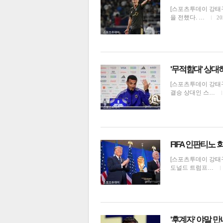
[스포츠투데이 강태구
을 전했다. …
20
'무적함대' 상대
[스포츠투데이 강태
결승 상대인 스…
FIFA 인판티노
[스포츠투데이 강태구
도널드 트럼프…
'후계자' 야말 