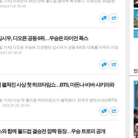
 기자] 스페인이 16년 만에 월드컵 왕좌에 복귀했다. 스페인은 20일(한
2026.07.20. 06:59
김시우, 디오픈 공동 6위…우승은 라이언 폭스
 기자] 디오픈 우승에 도전했던 김시우가 공동 6위로 대회를 마무리 지었
츠
라이프
포토
만화
6.07.20. 06:33
FOC
 펼쳐진 사상 첫 하프타임쇼…BTS, 마돈나·비버·샤키라와
 기자] 사상 첫 월드컵 하프타임쇼가 펼쳐졌다. 한국의 방탄소년단(BTS)
2026.07.20. 05:56
많
연예
스와 함께 월드컵 결승전 깜짝 등장…우승 트로피 공개