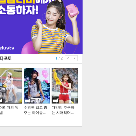
1
/ 2
어리더의 워
수영복 입고 춤
다양함 추구하
밤
추는 아이돌…
는 치어리더…