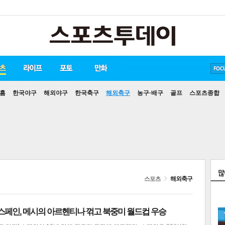
송중기
방탄소년단
손흥민
홈
한국야구
해외야구
한국축구
해외축구
농구·배구
골프
스포츠종합
스포츠
해외축구
 스페인, 메시의 아르헨티나 꺾고 북중미 월드컵 우승