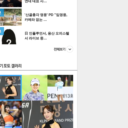
연대 대표 사…
'산골총각 영웅' PD "임영웅,
카메라 없는 …
스투펀
日 인플루언서, 용산 오피스텔
서 라이브 중…
US
이 본 뉴스
스포츠
포토