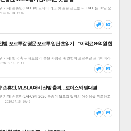
기자] 손흥민(LAFC)이 드디어 리그 첫 골을 신고했다. LAFC는 18일 오
2026.07.18. 13:07
달기
하기
댓글
공유
황인범, 포르투갈 명문 포르투 입단 초읽기…"이적료 85억원 합
 기자] 한국 축구 대표팀의 '중원 사령관' 황인범이 포르투갈 프리메이라
달기
하기
2026.07.18. 11:11
댓글
공유
' 손흥민, MLS LA 더비 선발 출격…로이스와 맞대결
 기자] 손흥민(LAFC)이 2026 북중미 월드컵 탈락의 아쉬움을 뒤로하고
2026.07.18. 10:46
달기
하기
댓글
공유