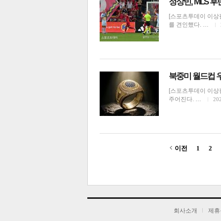
정상빈, MLS 
[스포츠투데이 이상필
를 견인했다. …
북중미 월드컵 우
[스포츠투데이 이상필
주어진다. …
202
이전
1
2
기
회사소개
제휴