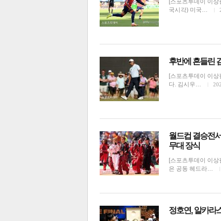
[스포츠투데이 이상필
국시각) 미국…
전
로그
즐겨찾기
후반에 흔들린 
[스포츠투데이 이상필
많이 본 뉴스
최신 뉴스
연예
스포
다. 김시우…
202
월드컵 결승전서
무대 장식
[스포츠투데이 이상필
은 공동 헤드라…
해외축구
정호연, 알카라