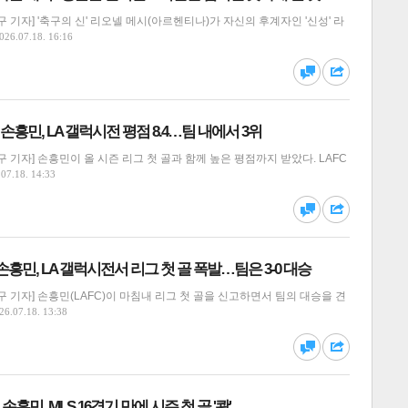
 기자] '축구의 신' 리오넬 메시(아르헨티나)가 자신의 후계자인 '신성' 라
026.07.18. 16:16
달기
하기
댓글
공유
' 손흥민, LA 갤럭시전 평점 8.4…팀 내에서 3위
 기자] 손흥민이 올 시즌 리그 첫 골과 함께 높은 평점까지 받았다. LAFC
07.18. 14:33
달기
하기
댓글
공유
손흥민, LA 갤럭시전서 리그 첫 골 폭발…팀은 3-0 대승
 기자] 손흥민(LAFC)이 마침내 리그 첫 골을 신고하면서 팀의 대승을 견
26.07.18. 13:38
달기
하기
댓글
공유
민, MLS 16경기 만에 시즌 첫 골 '쾅'