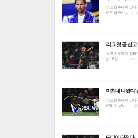
[스포츠투데이 강태구
민 야말과의…
2
'리그 첫 골 신고
[스포츠투데이 강태구
는 18일 …
2026.
보
'마침내 나왔다' 
[스포츠투데이 강태구
인했다. LA…
20
드디어 터졌다…손흥