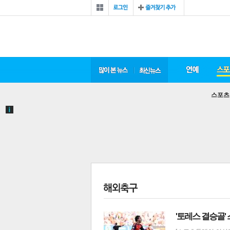
스포츠
'토레스 결승골'