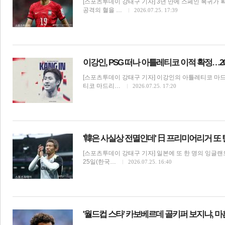
[스포츠투데이 강태구 기자] 3년 만에 스페인 복귀가
공격의 혈을 …
2026.07.25. 17:39
전
로그
즐겨찾기
이강인, PSG 떠나 아틀레티코 이적 확정…2
[스포츠투데이 강태구 기자] 이강인의 아틀레티코 마
많이 본 뉴스
최신 뉴스
연예
스포츠
라이프
포토
티코 마드리…
2026.07.25. 17:20
'韓은 사실상 전멸인데' 日 프리미어리거 또
[스포츠투데이 강태구 기자] 일본에 또 한 명의 잉글
25일(한국…
2026.07.25. 16:40
해외축구
'월드컵 스타' 카보베르데 골키퍼 보지냐, 