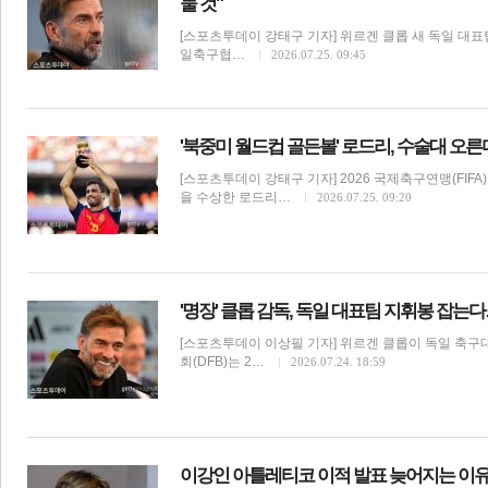
둘 것"
[스포츠투데이 강태구 기자] 위르겐 클롭 새 독일 대표
일축구협…
2026.07.25. 09:45
'북중미 월드컵 골든볼' 로드리, 수술대 오
체
인
[스포츠투데이 강태구 기자] 2026 국제축구연맹(FIF
을 수상한 로드리…
2026.07.25. 09:20
'명장' 클롭 감독, 독일 대표팀 지휘봉 잡는
[스포츠투데이 이상필 기자] 위르겐 클롭이 독일 축
회(DFB)는 2…
2026.07.24. 18:59
이강인 아틀레티코 이적 발표 늦어지는 이유