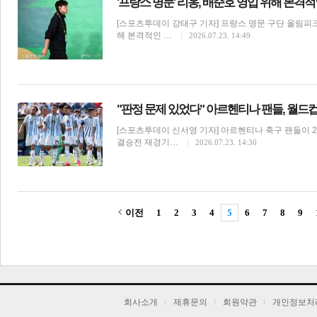
'프랑스 명문' 리옹, 배준호 영입 위해 본격
[스포츠투데이 강태구 기자] 프랑스 명문 구단 올림피
해 본격적인 …
2026.07.23. 14:49
"판정 문제 있었다" 아르헨티나 팬들, 월드
[스포츠투데이 신서영 기자] 아르헨티나 축구 팬들이 20
결승전 재경기…
2026.07.23. 14:36
이전
1
2
3
4
5
6
7
8
9
기
회사소개
제휴문의
회원약관
개인정보처