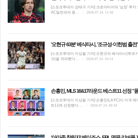
[스포츠투데이 강태구 기자] 크로아티아의 '심장' 루
AC밀란과의 동…
2026.07.24. 11:50
'오현규 63분' 베식타시, '조규성·이한범 출전'
[스포츠투데이 이상필 기자] 오현규의 베식타시(튀르키
크)을 격파했다…
2026.07.24. 10:14
보
손흥민, MLS 16&17라운드 베스트11 선정 "
[스포츠투데이 이상필 기자] 손흥민(LA FC)이 미국 메
트11에 선정됐다.…
2026.07.24. 09:34
'아마존 창립자' 베이조스, EPL 명문 리버풀