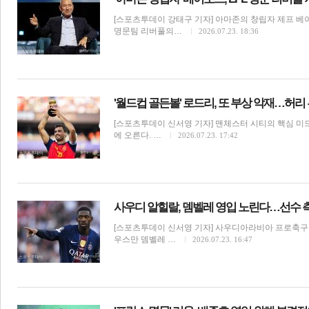
[스포츠투데이 강태구 기자] 아마존의 창립자 제프 베
명문팀 리버풀의…
2026.07.23. 18:36
'월드컵 골든볼' 로드리, 또 부상 악재…허리
[스포츠투데이 신서영 기자] 맨체스터 시티의 핵심 
에 오른다. …
2026.07.23. 17:42
사우디 알힐랄, 뎀벨레 영입 노린다…선수 
[스포츠투데이 신서영 기자] 사우디아라비아 프로축구 
우스만 뎀벨레 …
2026.07.23. 16:47