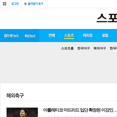
스포츠홈
한국야구
해외야구
한국
아틀레티코 마드리드 입단 확정된 이강인…시