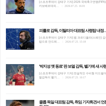
[스포츠투데이 강태구 기자] 2026 국제축구연맹(FIF
카보베르데의…
2026.07.25. 16:01
피를로 감독, 이탈리아 대표팀 사령탑 내
[스포츠투데이 강태구 기자] 펩 과르디올라(스페인) 
탑으로 안드레…
2026.07.25. 15:18
'박지성 옛 동료' 판 보멀 감독, 벨기에 새 
[스포츠투데이 강태구 기자] 전설적인 수비형 미드필더
멀감독이 벨기…
2026.07.25. 10:17
클롭 독일 대표팀 감독, 취임 기자회견서 