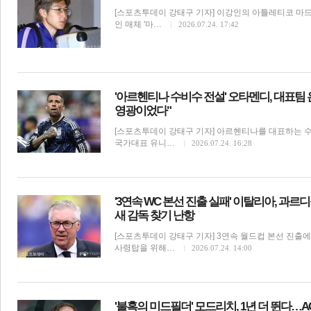
[스포츠투데이 강태구 기자] 이강인의 아틀레티코 마드
인 매체 '마…
2026.07.24. 17:42
'아르헨티나 수비수 전설' 오타멘디, 대표팀
영광이었다"
[스포츠투데이 강태구 기자] 아르헨티나를 대표하는 
국가대표 유니…
2026.07.24. 16:28
'3연속 WC 본선 진출 실패' 이탈리아, 과
새 감독 찾기 난항
[스포츠투데이 강태구 기자] 3연속 월드컵 본선 진출에
사령탑을 위해…
2026.07.24. 14:00
'불혹의 미드필더' 모드리치, 1년 더 뛴다…