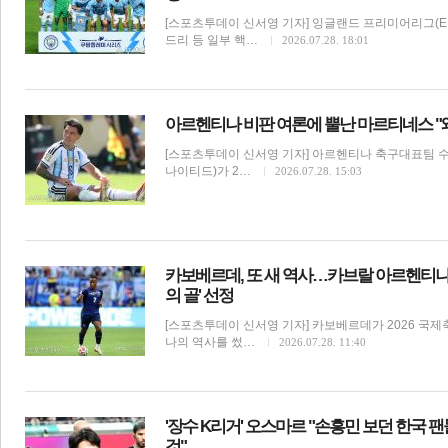
[스포츠투데이 신서영 기자] 잉글랜드 프리미어리그(E
드리 등 일부 핵…
2026.07.28. 18:01
전
로그
즐겨찾기
아르헨티나 비판 여론에 뿔난 마르티네스 "
[스포츠투데이 신서영 기자] 아르헨티나 축구대표팀 
많이 본 뉴스
최신 뉴스
연예
스포츠
라이프
포토
나이티드)가 2…
2026.07.28. 15:03
카보베르데, 또 새 역사…카브랄 아르헨티나전
의 골' 선정
[스포츠투데이 신서영 기자] 카보베르데가 2026 국제축
나의 역사를 썼…
2026.07.28. 11:40
해외축구
'장수 K리거' 오스마르 "손흥민 보던 한국 팬
것"