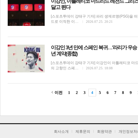
이강인, 아틀레티코 마드리드 레전드 그리
달고 뛴다
[스포츠투데이 강태구 기자] 파리 생제르맹(PSG)을
드로 이적한 이…
2026.07.25. 20:21
이강인 3년 만에 스페인 복귀…'라리가 우승 
년 계약(종합)
[스포츠투데이 강태구 기자] 이강인이 아틀레티코 마드
의 고향인 스페…
2026.07.25. 18:08
이전
1
2
3
4
5
6
7
8
9
기
회사소개
제휴문의
회원약관
개인정보처