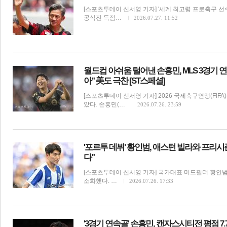
[스포츠투데이 신서영 기자] '세계 최고령 프로축구 선수
공식전 득점…
2026.07.27. 11:52
월드컵 아쉬움 털어낸 손흥민, MLS 3경기
아" 美도 극찬 [ST스페셜]
[스포츠투데이 신서영 기자] 2026 국제축구연맹(FIF
았다. 손흥민(…
2026.07.26. 23:59
'포르투 데뷔' 황인범, 애스턴 빌라와 프리
다"
[스포츠투데이 신서영 기자] 국가대표 미드필더 황인범
소화했다. …
2026.07.26. 17:33
'3경기 연속골' 손흥민, 캔자스시티전 평점 7.