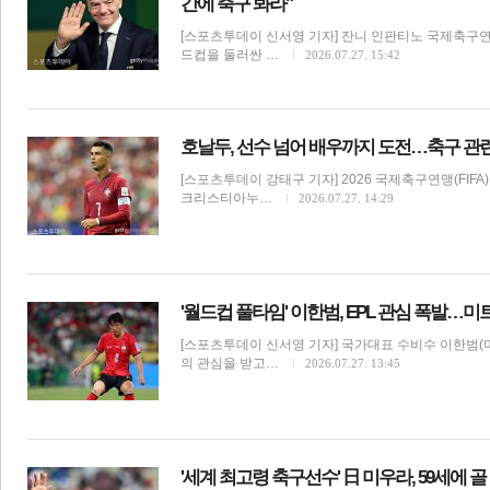
간에 축구 봐라"
[스포츠투데이 신서영 기자] 잔니 인판티노 국제축구연맹(FI
드컵을 둘러싼 …
2026.07.27. 15:42
호날두, 선수 넘어 배우까지 도전…축구 관
체
인
[스포츠투데이 강태구 기자] 2026 국제축구연맹(FIF
크리스티아누…
2026.07.27. 14:29
'월드컵 풀타임' 이한범, EPL 관심 폭발…
[스포츠투데이 신서영 기자] 국가대표 수비수 이한범(
의 관심을 받고…
2026.07.27. 13:45
'세계 최고령 축구선수' 日 미우라, 59세에 