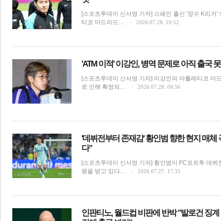
[스포츠투데이 신서영 기자] 스페인 출신 '장수 K리거
티코 마드리드…
2026.07.28. 10:52
'ATM 이적' 이강인, 병역 문제로 아직 출
[스포츠투데이 신서영 기자] 이강인의 아틀레티코 마드
로 인해 확정되…
2026.07.28. 09:56
'데뷔전부터 존재감' 황인범 향한 현지 매체 
다"
[스포츠투데이 신서영 기자] 황인범이 FC포르투 데뷔
평을 받고 있다…
2026.07.27. 17:35
인판티노, 월드컵 비판에 반박 "발로건 징계 