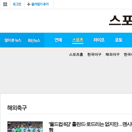
스포츠홈
한국야구
해외야구
한국
'월드컵 8강’ 홀란드·로드리는 없지만…맨시
행