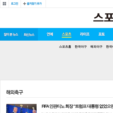
스포츠홈
한국야구
해외야구
한국
FIFA 인판티노 회장 "트럼프 대통령 없었으