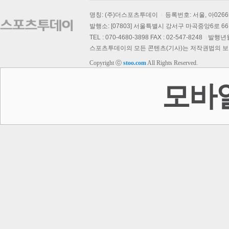
명칭: (주)더스포츠투데이
등록번호: 서울, 아026
발행소: [07803] 서울특별시 강서구 마곡중앙6로 66,
TEL : 070-4680-3898 FAX : 02-547-8248
발행년월일
스포츠투데이의 모든 콘텐츠(기사)는 저작권법의 보호를
Copyright ⓒ
stoo.com
All Rights Reserved.
모바