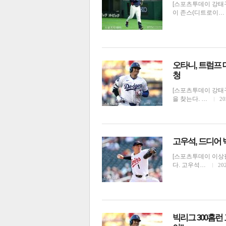
[스포츠투데이 강태구
이 존스(디트로이…
오타니, 트럼프 
청
[스포츠투데이 강태구
을 찾는다. …
20
고우석, 드디어 
[스포츠투데이 이상
다. 고우석…
202
빅리그 300홈런