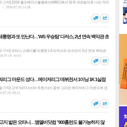
 기자] 2026 월드베이스볼클래식(WBC)에서 한국 대표팀으로 나선 저마
1
2026.07.10. 11:28
2
댓글
공유
대통령과 또 만난다…'WS 우승팀' 다저스, 2년 연속 백악관 초
3
 기자] 오타니 쇼헤이를 비롯한 LA 다저스의 선수단이 2년 연속 백악관
26.07.10. 10:35
댓글
공유
인
빅리그 마운드 섰다…메이저리그 데뷔전서 1이닝 1K 1실점
필 기자] 고우석(미네소타 트윈스)이 꿈에 그리던 메이저리그 마운드에 섰
6.07.10. 09:12
댓글
공유
 고지 밟은 오타니…엠엘비닷컴 "600홈런도 불가능하지 않