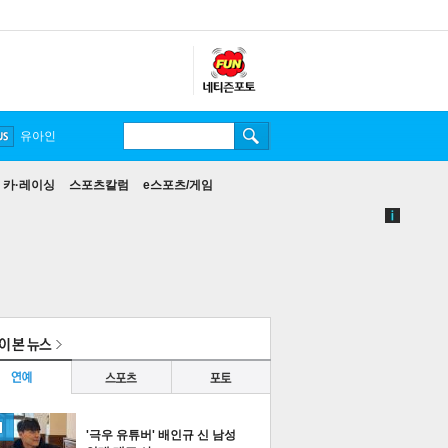
송중기
카·레이싱
스포츠칼럼
e스포츠/게임
'극우 유튜버' 배인규 신 남성