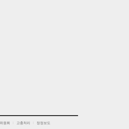
위원회
고충처리
정정보도