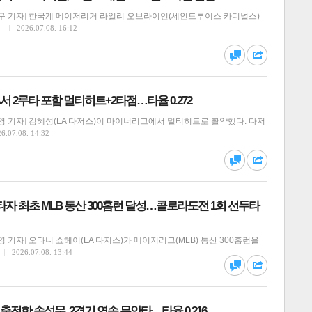
구 기자] 한국계 메이저리거 라일리 오브라이언(세인트루이스 카디널스)
…
2026.07.08. 16:12
달기
하기
댓글
공유
서 2루타 포함 멀티히트+2타점…타율 0.272
 기자] 김혜성(LA 다저스)이 마이너리그에서 멀티히트로 활약했다. 다저
6.07.08. 14:32
달기
하기
댓글
공유
타자 최초 MLB 통산 300홈런 달성…콜로라도전 1회 선두타
 기자] 오타니 쇼헤이(LA 다저스)가 메이저리그(MLB) 통산 300홈런을
달기
하기
2026.07.08. 13:44
댓글
공유
출전한 송성문, 2경기 연속 무안타…타율 0.216