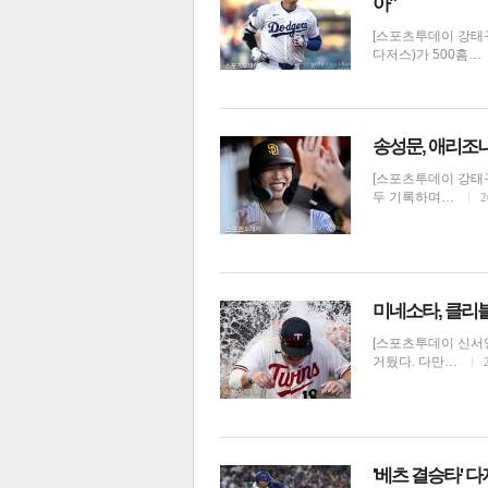
아"
[스포츠투데이 강태구
다저스)가 500홈…
송성문, 애리조
체
인
[스포츠투데이 강태구
두 기록하며…
2
미네소타, 클리블
[스포츠투데이 신서
거뒀다. 다만…
'베츠 결승타' 