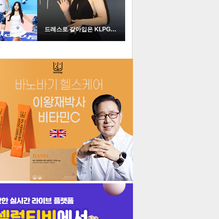
드레스로 갈아입은 KLPGA …
더보기
기포토