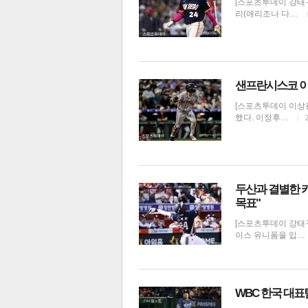
[스포츠투데이 강태구
리(애리조나 다…
전
로그
즐겨찾기
샌프란시스코 이정후
[스포츠투데이 이상필
많이 본 뉴스
최신 뉴스
연예
스포
했다. 이정후…
두산과 결별한 
목표"
[스포츠투데이 강태구
이스 유니폼을 입…
해외야구
WBC 한국 대표