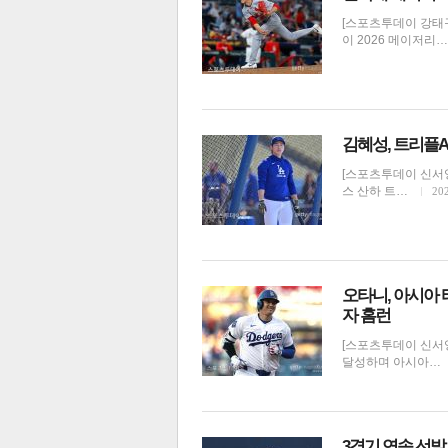
[스포츠투데이 강태
이 2026 메이저리
김혜성, 트리플A
[스포츠투데이 신서영
스 산하 트…
202
보
오타니, 아시아 
자 홈런
[스포츠투데이 신서영
달성하며 아시아…
3경기 연속 선발 