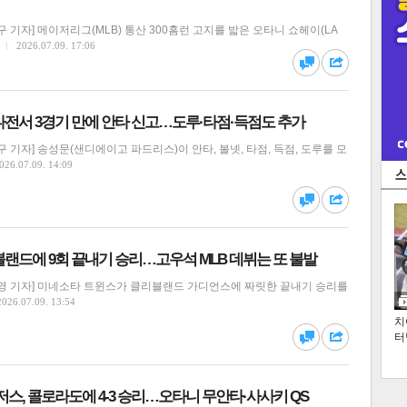
 기자] 메이저리그(MLB) 통산 300홈런 고지를 밟은 오타니 쇼헤이(LA
2026.07.09. 17:06
댓글
공유
나전서 3경기 만에 안타 신고…도루·타점·득점도 추가
 기자] 송성문(샌디에이고 파드리스)이 안타, 볼넷, 타점, 득점, 도루를 모
026.07.09. 14:09
댓글
공유
랜드에 9회 끝내기 승리…고우석 MLB 데뷔는 또 불발
영 기자] 미네소타 트윈스가 클리블랜드 가디언스에 짜릿한 끝내기 승리를
2026.07.09. 13:54
치
터
댓글
공유
다저스, 콜로라도에 4-3 승리…오타니 무안타·사사키 QS