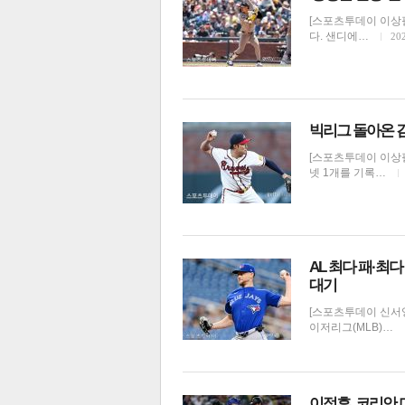
[스포츠투데이 이상
다. 샌디에…
202
빅리그 돌아온 
[스포츠투데이 이상
넷 1개를 기록…
보
AL 최다 패·최
대기
[스포츠투데이 신서영
이저리그(MLB)…
이정후, 코리안 