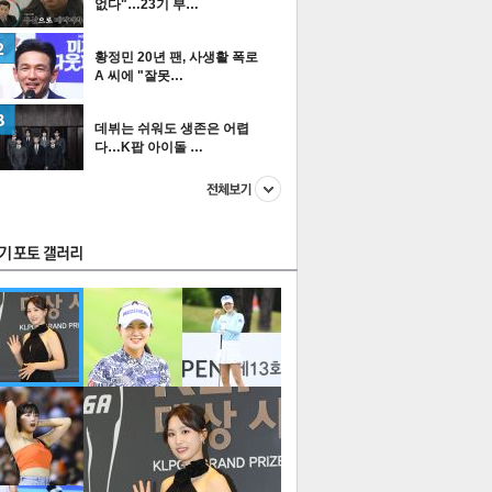
없다"…23기 부…
황정민 20년 팬, 사생활 폭로
A 씨에 "잘못…
스투펀
데뷔는 쉬워도 생존은 어렵
다…K팝 아이돌 …
US
이 본 뉴스
스포츠
포토