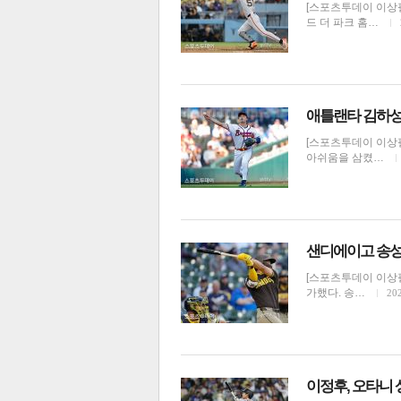
[스포츠투데이 이상
드 더 파크 홈…
애틀랜타 김하성,
[스포츠투데이 이상
아쉬움을 삼켰…
샌디에이고 송성문
[스포츠투데이 이상
가했다. 송…
202
이정후, 오타니 