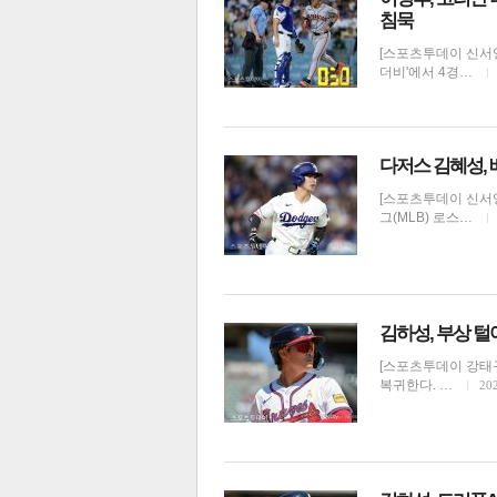
침묵
[스포츠투데이 신서영
더비'에서 4경…
다저스 김혜성,
[스포츠투데이 신서영
그(MLB) 로스…
김하성, 부상 털
[스포츠투데이 강태
복귀한다. …
202