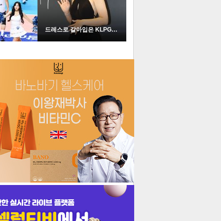
드레스로 갈아입은 KLPGA …
더보기
기포토