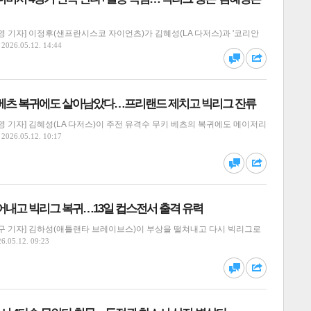
 기자] 이정후(샌프란시스코 자이언츠)가 김혜성(LA 다저스)과 '코리안
달기
하기
2026.05.12. 14:44
댓글
공유
 베츠 복귀에도 살아남았다…프리랜드 제치고 빅리그 잔류
 기자] 김혜성(LA 다저스)이 주전 유격수 무키 베츠의 복귀에도 메이저리
2026.05.12. 10:17
달기
하기
댓글
공유
어내고 빅리그 복귀…13일 컵스전서 출격 유력
구 기자] 김하성(애틀랜타 브레이브스)이 부상을 떨쳐내고 다시 빅리그로
6.05.12. 09:23
달기
하기
댓글
공유