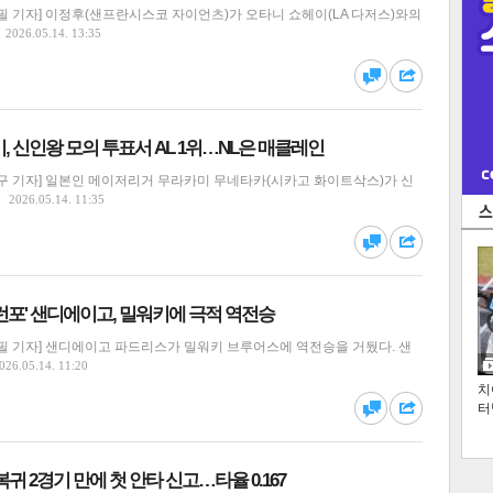
 기자] 이정후(샌프란시스코 자이언츠)가 오타니 쇼헤이(LA 다저스)와의
2026.05.14. 13:35
댓글
공유
, 신인왕 모의 투표서 AL 1위…NL은 매클레인
구 기자] 일본인 메이저리거 무라카미 무네타카(시카고 화이트삭스)가 신
2026.05.14. 11:35
댓글
공유
런포' 샌디에이고, 밀워키에 극적 역전승
필 기자] 샌디에이고 파드리스가 밀워키 브루어스에 역전승을 거뒀다. 샌
026.05.14. 11:20
치
터
댓글
공유
귀 2경기 만에 첫 안타 신고…타율 0.167