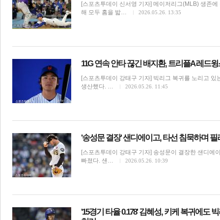
[스포츠투데이 신서영 기자] 메이저리그(MLB) 생존에
해 모두 홈을 밟…
2026.05.26. 13:35
11G 연속 안타 끊긴 배지환, 트리플A 레드윙스
[스포츠투데이 강태구 기자] 빅리그 복귀를 노리고 있
생산했다. …
2026.05.26. 11:45
'송성문 결장' 샌디에이고, 타선 침묵하며 필
[스포츠투데이 강태구 기자] 송성문이 결장한 샌디에
빠졌다. 샌…
2026.05.26. 10:39
'15경기 타율 0.178' 김혜성, 키케 복귀에