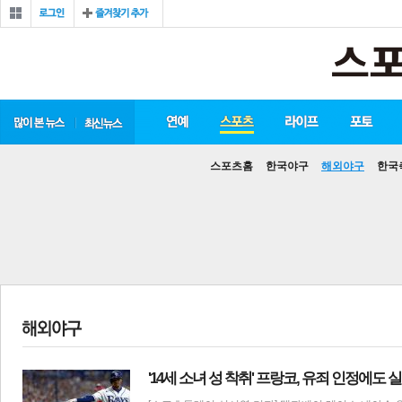
스포츠홈
한국야구
해외야구
한국
'14세 소녀 성 착취' 프랑코, 유죄 인정에