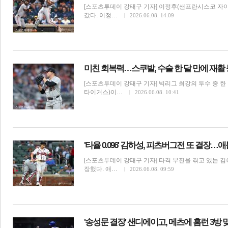
[스포츠투데이 강태구 기자] 이정후(샌프란시스코 자이
갔다. 이정…
2026.06.08. 14:09
미친 회복력…스쿠발, 수술 한 달 만에 재활 
체
인
[스포츠투데이 강태구 기자] 빅리그 최강의 투수 중 
타이거스)이…
2026.06.08. 10:41
'타율 0.096' 김하성, 피츠버그전 또 결장
[스포츠투데이 강태구 기자] 타격 부진을 겪고 있는 
장했다. 애…
2026.06.08. 09:59
'송성문 결장' 샌디에이고, 메츠에 홈런 3방 