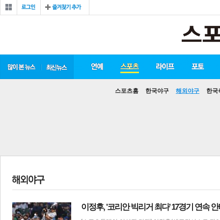
스포츠홈
한국야구
해외야구
한국
이정후, '코리안 빅리거 최다' 17경기 연속 