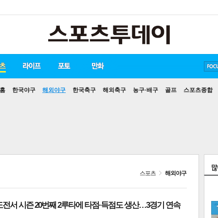
송중기
방탄소년단
손흥민
홈
한국야구
해외야구
한국축구
해외축구
농구·배구
골프
스포츠종합
스포츠
해외야구
전서 시즌 20번째 2루타에 타점·득점도 생산…3경기 연속