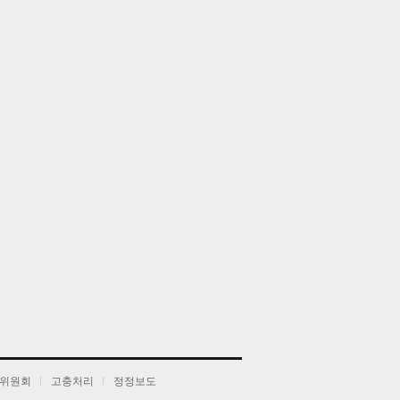
위원회
고충처리
정정보도