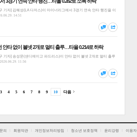
서 3경기 연속 안타 행진…타율 0.282로 소폭 하락
 기자] 김혜성(LA 다저스)이 마이너리그에서 3경기 연속 안타 행진을 이
6.06.29. 14:51
달기
하기
댓글
공유
 안타 없이 볼넷 2개로 멀티 출루…타율 0.214로 하락
 기자] 송성문(샌디에이고 파드리스)이 안타 없이 볼넷 2개로 멀티 출루
2026.06.29. 11:56
달기
하기
댓글
공유
3
4
5
6
7
8
9
10
다음
달기
하기
댓글
공유
문의
회원약관
개인정보처리방침
청소년 보호정책
윤리강령
이용자