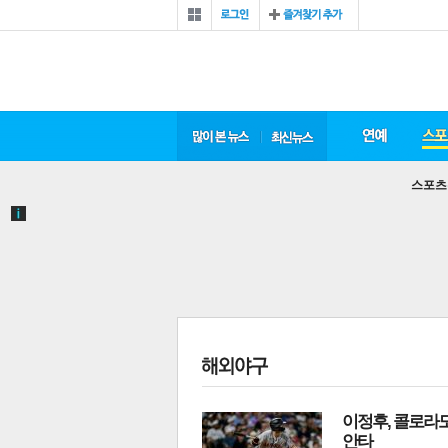
스포츠
이정후, 콜로라도
안타