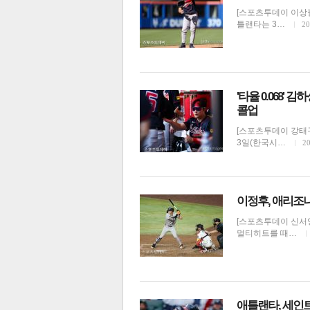
[스포츠투데이 이상
틀랜타는 3…
20
'타율 0.068
콜업
[스포츠투데이 강태
3일(한국시…
20
이정후, 애리조나
[스포츠투데이 신서
멀티히트를 때…
애틀랜타, 세인트