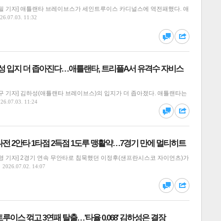
필 기자] 애틀랜타 브레이브스가 세인트루이스 카디널스에 역전패했다. 애
26.07.03. 11:32
댓글
공유
' 김하성 입지 더 좁아진다…애틀랜타, 트리플A서 유격수 자비스
구 기자] 김하성(애틀랜타 브레이브스)의 입지가 더 좁아졌다. 애틀랜타는
달기
하기
26.07.03. 11:24
스
댓글
공유
전 2안타 1타점 2득점 1도루 맹활약…7경기 만에 멀티히트
영 기자] 2경기 연속 무안타로 침묵했던 이정후(샌프란시스코 자이언츠)가
2026.07.02. 14:07
달기
하기
댓글
공유
루이스 꺾고 3연패 탈출…'타율 0.068' 김하성은 결장