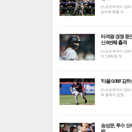
[스포츠투데이 강태구
승리에 힘을 보…
전
로그
즐겨찾기
타격왕 경쟁 중인
산 6번째 출격
많이 본 뉴스
최신 뉴스
연예
스포
[스포츠투데이 강태구
리그(MLB) 첫…
'타율 0.068'
[스포츠투데이 강태
에 발목이 잡혔…
해외야구
송성문, 투수 
렁