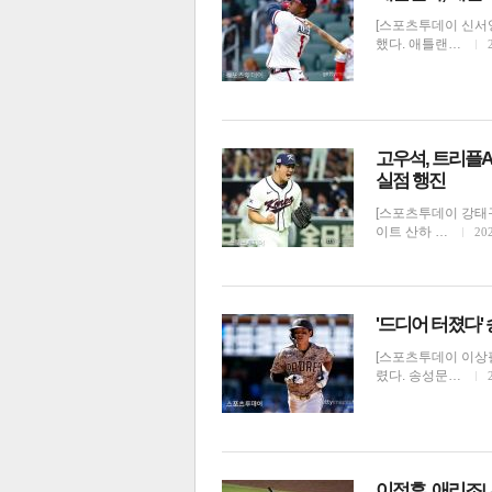
[스포츠투데이 신서
했다. 애틀랜…
고우석, 트리플A
실점 행진
[스포츠투데이 강태
이트 산하 …
202
보
'드디어 터졌다' 
[스포츠투데이 이상필
렸다. 송성문…
이정후, 애리조나전