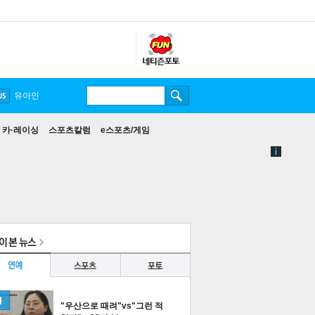
유아인
카·레이싱
스포츠칼럼
e스포츠/게임
"우산으로 때려"vs"그런 적