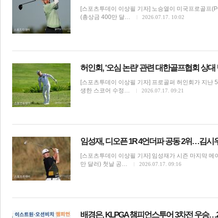
[스포츠투데이 이상필 기자] 노승열이 미국프로골프(P
(총상금 400만 달…
2026.07.17. 10:02
허인회, '오심 논란' 관련 대한골프협회 상대
[스포츠투데이 이상필 기자] 프로골퍼 허인회가 지난 
생한 스코어 수정…
2026.07.17. 09:21
임성재, 디오픈 1R 4언더파 공동 2위…김시우
[스포츠투데이 이상필 기자] 임성재가 시즌 마지막 메이
만 달러) 첫날 공…
2026.07.17. 09:16
배경은, KLPGA 챔피언스투어 3차전 우승…