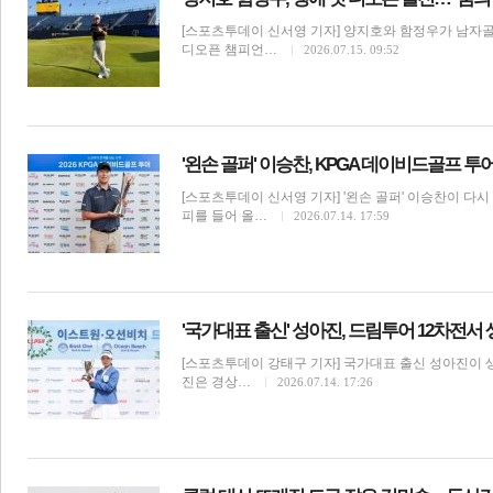
[스포츠투데이 신서영 기자] 양지호와 함정우가 남자골
디오픈 챔피언…
2026.07.15. 09:52
'왼손 골퍼' 이승찬, KPGA 데이비드골프 
[스포츠투데이 신서영 기자] '왼손 골퍼' 이승찬이 다
피를 들어 올…
2026.07.14. 17:59
'국가대표 출신' 성아진, 드림투어 12차전서 
[스포츠투데이 강태구 기자] 국가대표 출신 성아진이 
진은 경상…
2026.07.14. 17:26