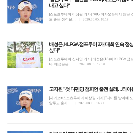
내고 싶다"
[스포츠투데이 이상필 기자] "AIG 여자오픈에서 많은
도 좋은 성적을…
2026.08.05. 18:19
배성은, KLPGA 점프투어 2개 대회 연속
싶다"
[스포츠투데이 신서영 기자] 배성은(18)이 KLPGA 
다. 배성은은…
2026.08.05. 17:50
고지원 "첫 디펜딩 챔피언 출전 설레…타이
[서귀포=스포츠투데이 이상필 기자] "타이틀 방어에 
앞두고 출사…
2026.08.05. 16:21