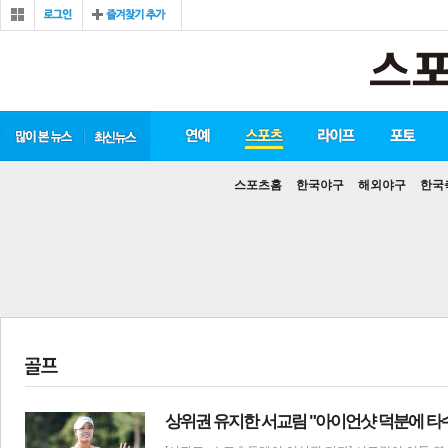
스포츠홈
한국야구
해외야구
한국
상위권 유지한 서교림 "아이언샷 덕분에 타