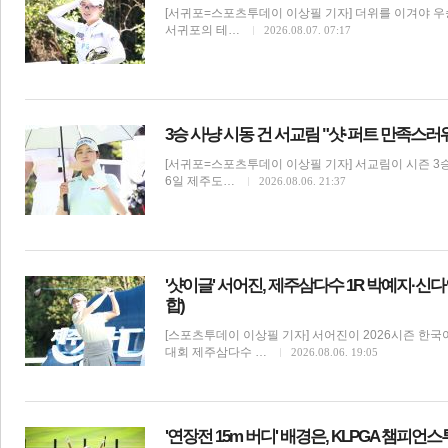
[서귀포=스포츠투데이 이상필 기자] 더위를 이겨야 우
서귀포의 테…
2026.08.07. 07:17
3승 사냥 시동 건 서교림 "샷·퍼트 만족스
체
인
[서귀포=스포츠투데이 이상필 기자] 서교림이 시즌 3
6일 제주도…
2026.08.06. 21:37
'샷이글' 서어진, 제주삼다수 1R 박예지·신
합)
[스포츠투데이 이상필 기자] 서어진이 2026시즌 한국
대회 제주삼다수 …
2026.08.06. 19:05
'연장전 15m 버디' 배경은, KLPGA 챔피언