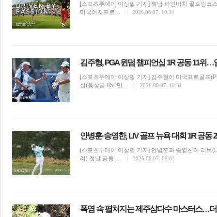
[스포츠투데이 이상필 기자] 해남 파인비치 골프링크스
미국여자프로…
2026.08.07. 10:34
김주형, PGA 윈덤 챔피언십 1R 공동 11위…
[스포츠투데이 이상필 기자] 김주형이 미국프로골프(P
십(총상금 850만…
2026.08.07. 10:31
안병훈·송영한, LIV 골프 뉴욕 대회 1R 공동
[스포츠투데이 이상필 기자] 안병훈과 송영한이 리브(LI
러) 첫날 공동 …
2026.08.07. 09:03
폭염 속 펼쳐지는 제주삼다수 마스터스…더위