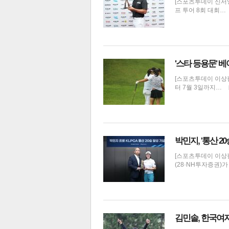
[스포츠투데이 신서영
프 투어 8회 대회…
전
로그
즐겨찾기
'스타 등용문' 
[스포츠투데이 이상필
많이 본 뉴스
최신 뉴스
연예
스포
터 7월 3일까지…
박민지, '통산 2
[스포츠투데이 이상필
(28·NH투자증권)가
골프
김민솔, 한국여