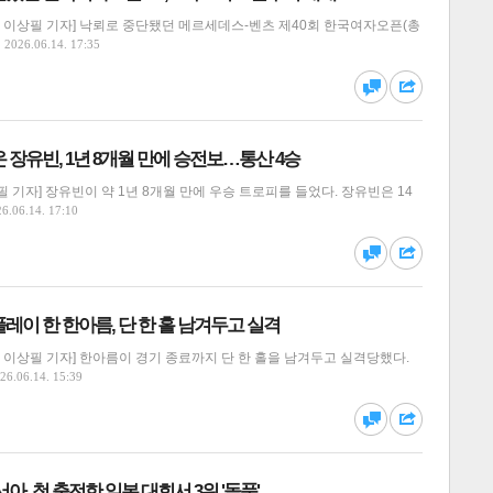
 이상필 기자] 낙뢰로 중단됐던 메르세데스-벤츠 제40회 한국여자오픈(총
2026.06.14. 17:35
달기
하기
댓글
공유
 장유빈, 1년 8개월 만에 승전보…통산 4승
 기자] 장유빈이 약 1년 8개월 만에 우승 트로피를 들었다. 장유빈은 14
6.06.14. 17:10
달기
하기
댓글
공유
레이 한 한아름, 단 한 홀 남겨두고 실격
이상필 기자] 한아름이 경기 종료까지 단 한 홀을 남겨두고 실격당했다.
26.06.14. 15:39
달기
하기
댓글
공유
김서아, 첫 출전한 일본 대회서 3위 '돌풍'