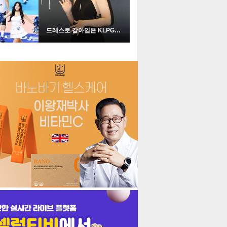
드레스로 갈아입은 KLPGA …
더보기
기포토