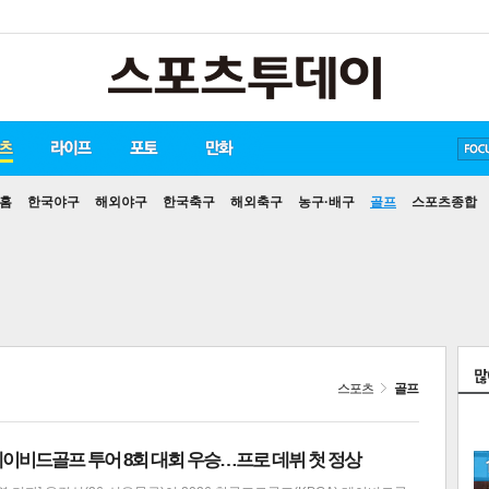
송중기
방탄소년단
손흥민
홈
한국야구
해외야구
한국축구
해외축구
농구·배구
골프
스포츠종합
스포츠
골프
 데이비드골프 투어 8회 대회 우승…프로 데뷔 첫 정상