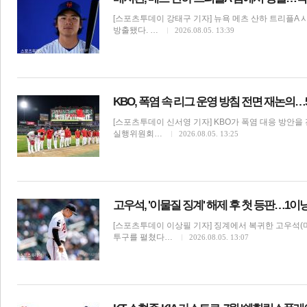
[스포츠투데이 강태구 기자] 뉴욕 메츠 산하 트리플A
방출됐다. …
2026.08.05. 13:39
KBO, 폭염 속 리그 운영 방침 전면 재논의…5
[스포츠투데이 신서영 기자] KBO가 폭염 대응 방안을 전
실행위원회…
2026.08.05. 13:25
고우석, '이물질 징계' 해제 후 첫 등판…1이
[스포츠투데이 이상필 기자] 징계에서 복귀한 고우석
투구를 펼쳤다…
2026.08.05. 13:07