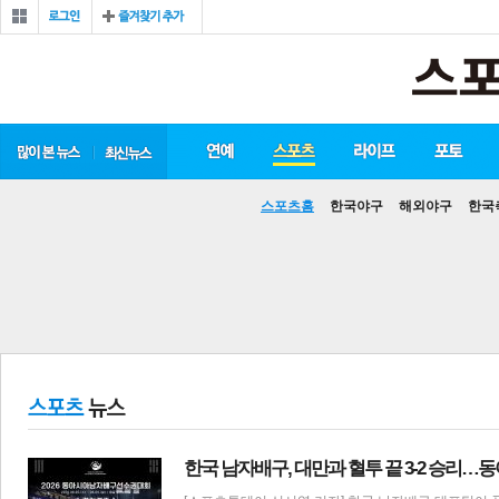
스포츠홈
한국야구
해외야구
한국
한국 남자배구, 대만과 혈투 끝 3-2 승리