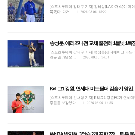
[스포츠투데이 강태구 기자] 김혜성(LA 다저스)이 
묵했다. 다저…
2026.08.06. 15:22
송성문, 애리조나전 교체 출전해 1볼넷 1득
[스포츠투데이 강태구 기자] 송성문(샌디에이고 파드리
넷을 골라냈으…
2026.08.06. 14:54
보
K리그1 강원, 연세대 미드필더 김슬기 영입
[스포츠투데이 신서영 기자] K리그1 강원FC가 연세
중원을 보강했다…
2026.08.06. 14:55
WNBA 박지현, 3점슛 2개 포함 7점…팀은 88-