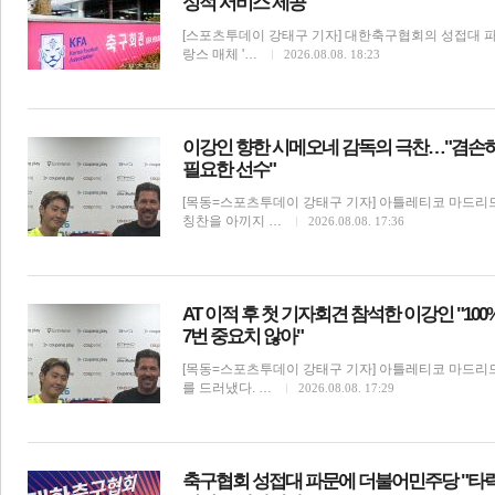
성적 서비스 제공"
[스포츠투데이 강태구 기자] 대한축구협회의 성접대 
랑스 매체 '…
2026.08.08. 18:23
이강인 향한 시메오네 감독의 극찬…"겸손하
필요한 선수"
체
인
[목동=스포츠투데이 강태구 기자] 아틀레티코 마드리
칭찬을 아끼지 …
2026.08.08. 17:36
AT 이적 후 첫 기자회견 참석한 이강인 "10
7번 중요치 않아"
[목동=스포츠투데이 강태구 기자] 아틀레티코 마드리
를 드러냈다. …
2026.08.08. 17:29
축구협회 성접대 파문에 더불어민주당 "타