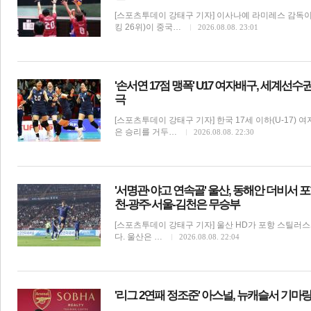
[스포츠투데이 강태구 기자] 이사나예 라미레스 감독
킹 26위)이 중국…
2026.08.08. 23:01
전
로그
즐겨찾기
'손서연 17점 맹폭' U17 여자배구, 세계선
극
많이 본 뉴스
최신 뉴스
연예
스포츠
라이프
포토
[스포츠투데이 강태구 기자] 한국 17세 이하(U-17)
은 승리를 거두…
2026.08.08. 22:30
'서명관·야고 연속골' 울산, 동해안 더비서 
천-광주·서울-김천은 무승부
[스포츠투데이 강태구 기자] 울산 HD가 포항 스틸러
다. 울산은 …
2026.08.08. 22:04
스포츠
'리그 2연패 정조준' 아스널, 뉴캐슬서 기마