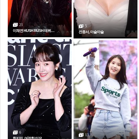
21
5
이채연 HUSH RUSH 데뷔…
전종서, 아슬아슬
6
13
한지민, 여전한 미모