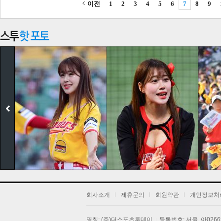
이전
1
2
3
4
5
6
7
8
9
기
회사소개
제휴문의
회원약관
개인정보처
명칭: (주)더스포츠투데이
등록번호: 서울, 아026