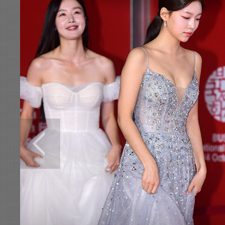
전
로그
즐겨찾기
많이 본 뉴스
최신 뉴스
연예
스포츠
라이프
포토
이