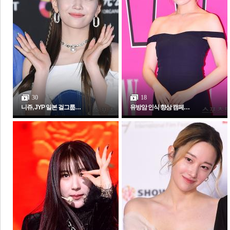
체
인
30
18
니쥬, JYP 일본 걸그룹…
유방암 인식 향상 캠페…
포토갤러리
전