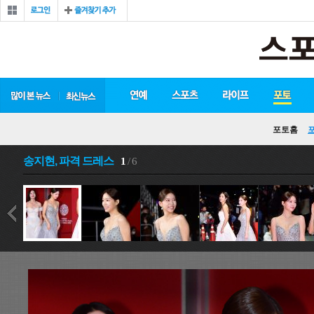
포토홈
송지현, 파격 드레스
1
/ 6