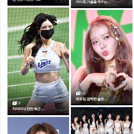
아이유, 가을을 깨우는…
보
18
최유정, 깜찍한 솔로 …
8
치어리더, 탄탄 복근 …