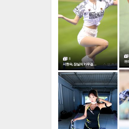
체
인
8
귀
서현숙, 잠실의 카우걸…
포토갤러리
전