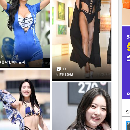
9
여움 더한 베이글녀
13
비키니 화보