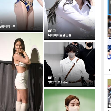
21
슬퀸 비키니룩
29
대세 아이돌 출근길
19
방탄소년단 귀국
인