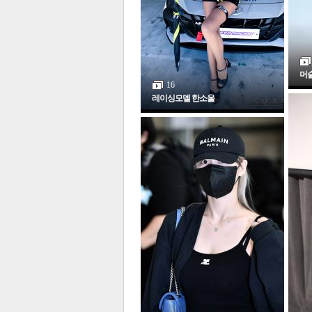
머
16
레이싱모델 한소울