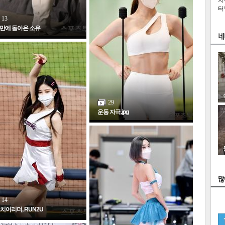
치
터
13
만에 돌아온 소유
29
운동 자극.jpg
스
14
A치어리더, RUN2U