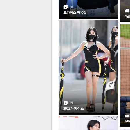
20
트와이스 귀국길
4년
보
29
2022 뉴페이스
KI