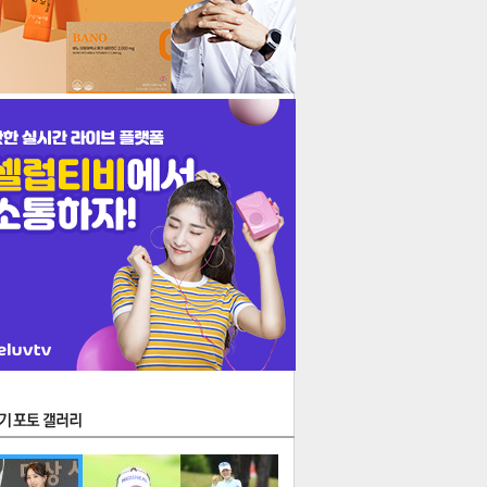
생
지
김
음