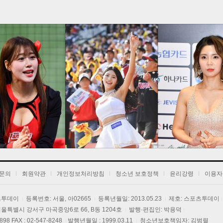
1
2
3
문의
회원약관
개인정보처리방침
청소년 보호정책
윤리강령
이용자
포츠투데이
등록번호: 서울, 아02665
등록년월일: 2013.05.23
제호: 스포츠투데이
] 서울특별시 강서구 마곡중앙6로 66, B동 1204호
발행·편집인: 박용덕
3898 FAX : 02-547-8248
발행년월일 : 1999.03.11
청소년보호책임자: 김범렬