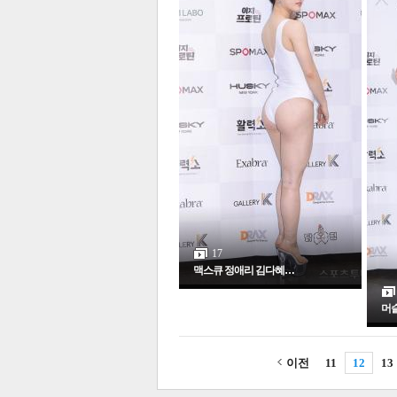
17
맥스큐 정애리 김다혜…
머
이전
11
12
13