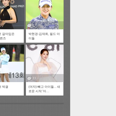
스투펀
12
로 갈아입은
박현경-김재희, 필드 아
 퀸즈
이돌
US
재
정
자동넘
13
 박결
(여자) 빼고 아이들... 새
다
로운 시작 '아…
러리
이전
다음