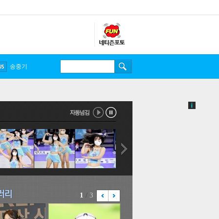
송중기
1
/
3