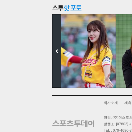
회사소개
제휴
기
명칭: (주)더스
발행소: [07803
TEL : 070-4680-