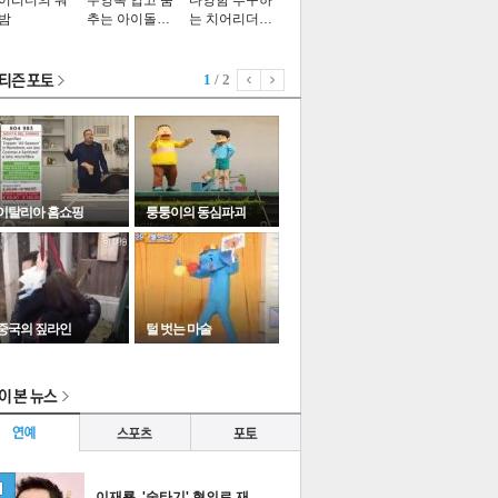
어리더의 워
수영복 입고 춤
다양함 추구하
밤
추는 아이돌…
는 치어리더…
1
/ 2
이탈리아 홈쇼핑
퉁퉁이의 동심파괴
중국의 짚라인
털 벗는 마술
이
다
타포토
이재룡, '술타기' 혐의로 재