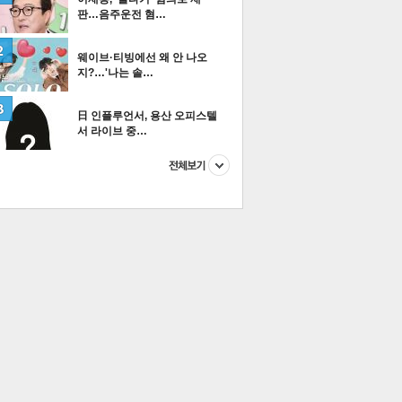
판…음주운전 혐…
웨이브·티빙에선 왜 안 나오
지?…'나는 솔…
이
다
티즌 포토
日 인플루언서, 용산 오피스텔
서 라이브 중…
이 본 뉴스
스포츠
포토