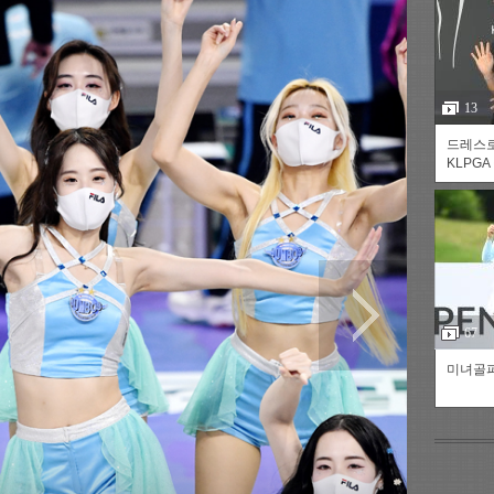
13
드레스
KLPGA
츠
라이프
포토
만화
FOC
67
미녀골퍼
인기갤