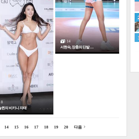
네
14
서현숙, 장충의 단발 …
8
슬퀸의 비키니 자태
많
14
15
16
17
18
19
20
다음
연예