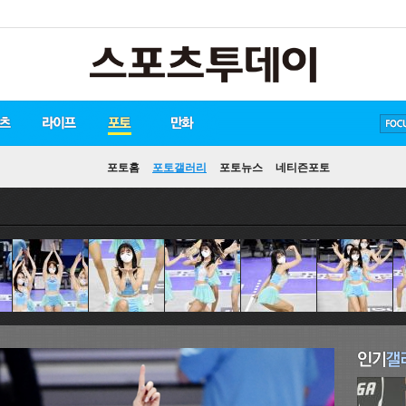
방탄소년단
손흥민
유아인
포토홈
포토갤러리
포토뉴스
네티즌포토