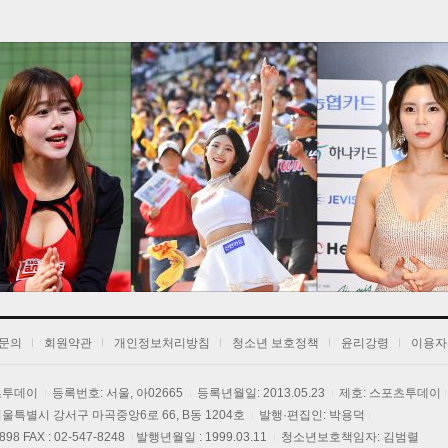
1
2
3
문의
회원약관
개인정보처리방침
청소년 보호정책
윤리강령
이용자
포츠투데이
등록번호: 서울, 아02665
등록년월일: 2013.05.23
제호: 스포츠투데이
] 서울특별시 강서구 마곡중앙6로 66, B동 1204호
발행·편집인: 박용덕
3898 FAX : 02-547-8248
발행년월일 : 1999.03.11
청소년보호책임자: 김범렬