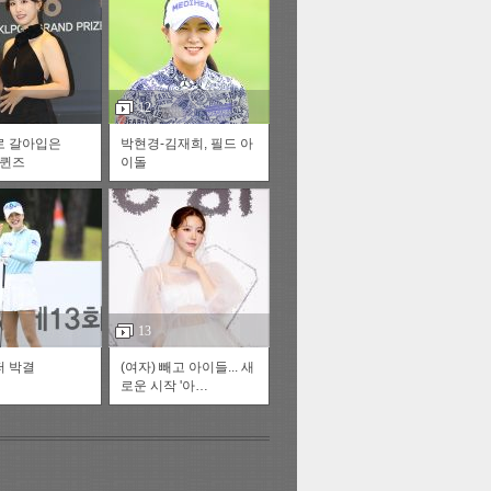
스투펀
12
로 갈아입은
박현경-김재희, 필드 아
 퀸즈
이돌
US
재
정
자동넘
13
 박결
(여자) 빼고 아이들... 새
다
로운 시작 '아…
러리
이전
다음