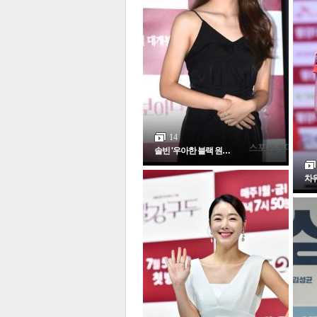
체
인
14
솔빈 '우아한 블랙 원…
차유
포토갤러리
전