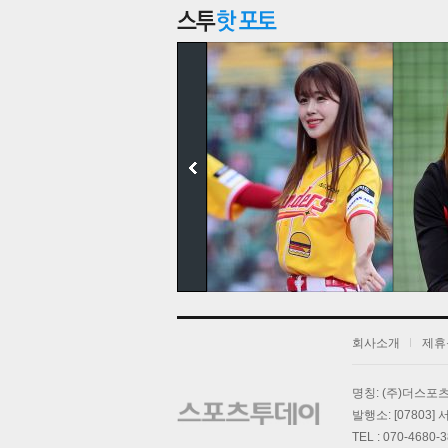
회사소개
제휴
기
명칭: (주)더스
발행소: [07803
TEL : 070-4680-