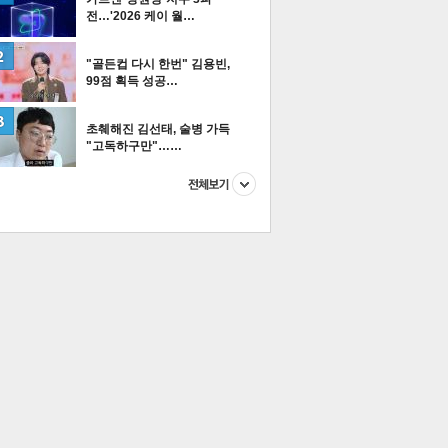
전…'2026 케이 월…
"골든컵 다시 한번" 김용빈,
99점 획득 성공…
이
다
티즌 포토
초췌해진 김선태, 술병 가득
"고독하구만"……
이 본 뉴스
스포츠
포토