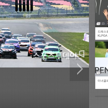
13
드레스
KLPGA
츠
라이프
포토
만화
FOC
67
미녀골퍼
인기갤