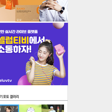
생
지
김
음