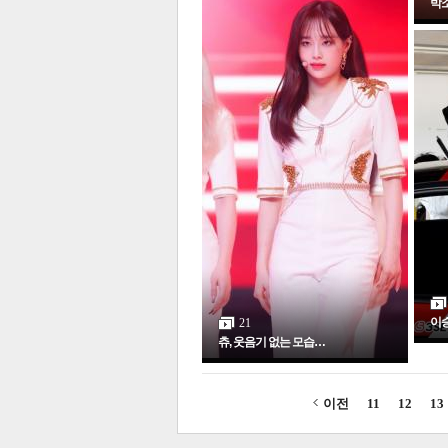
박소
이승
21
츄, 웃음기 없는 모습…
이전
11
12
13