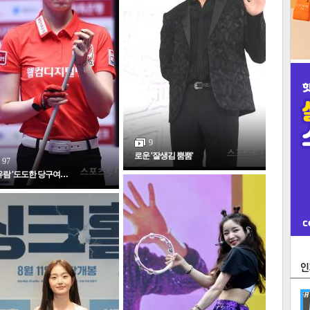
9
로운 '잘생김 뿜뿜'
97
람 '도도한 당구여…