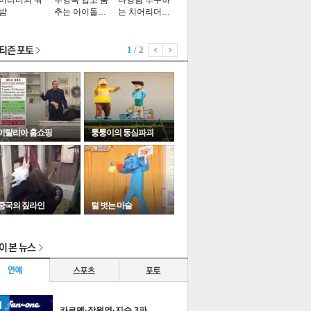
어리더의 워
수영복 입고 춤
다양함 추구하
밤
추는 아이돌…
는 치어리더…
1
/ 2
이탈리아 홈쇼핑
퉁퉁이의 동심파괴
중국의 짚라인
털 벗는 마술
이
다
타포토
카르멘·장원영·지수 3파