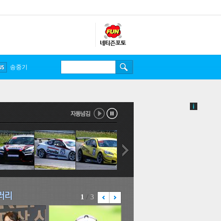
송중기
1
/
3