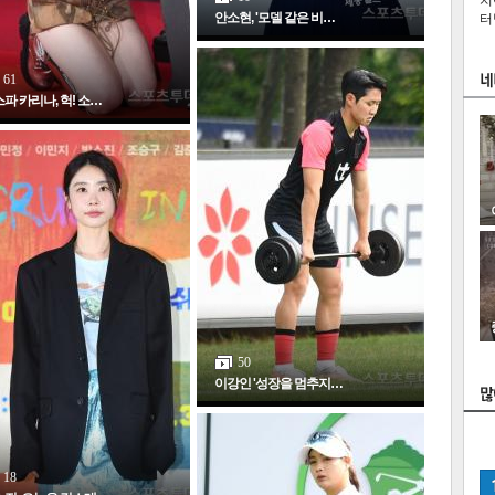
치
안소현, '모델 같은 비…
터
61
파 카리나, 헉! 소…
50
스
이강인 '성장을 멈추지…
18