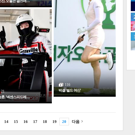
진, 오늘은 걸스데…
네
116
박결 '필드 여신'
21
훈, '넥센스피드레…
많
14
15
16
17
18
19
20
다음
연예