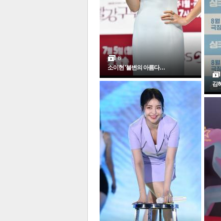
6
소이현 '불변의 아름다…
김혜