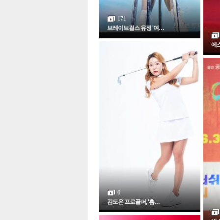
171
브레이브걸스 유정 '여…
에스
보
6
김도은 프로골퍼, '흠…