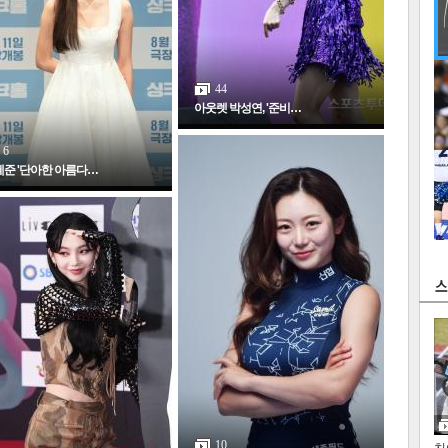
44
아웃렛 박성연, '준비…
6
준 '단아한 아름다…
인
10