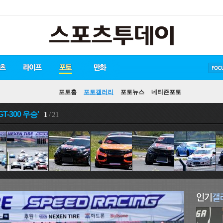
방탄소년단
손흥민
유아인
포토홈
포토갤러리
포토뉴스
네티즌포토
-300 우승'
1
/ 21