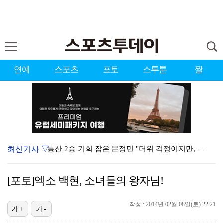
연예
스포츠
포토
스투툰
짤
최신기사 ▽
통산 2승 기회 잡은 문정민 "더위 걱정이지만, 끝까지…
씨피엔터, 매출 늘었지만 2년 연속 적자…높은 아티스트…
[포토]엑소 백현, 소녀들의 왕자님!
'월드컵 골든볼' 로드리, 차기 행선지 레알 대신 바르…
[ST포토] 양효진, 입가에 미소
작성 : 2014년 02월 08일(토) 22:21
가+
가-
타일러 라쉬, 유튜브 종료에 외압설 부인 "의도한 바 …