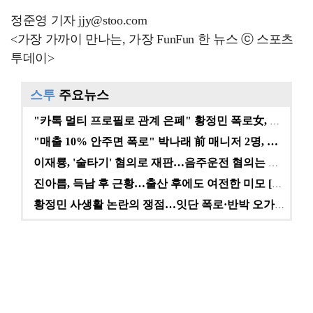
정준영 기자 jjy@stoo.com
<가장 가까이 만나는, 가장 FunFun 한 뉴스 ⓒ 스포츠
투데이>
스투
주요뉴스
"카톡 멀티 프로필로 관계 은폐" 황정민 폭로女, 문자…
"매출 10% 안주면 폭로" 박나래 前 매니저 2명, …
이재룡, '술타기' 혐의로 재판…음주운전 혐의는 미적용…
진아름, 득남 후 근황…출산 후에도 여전한 미모 [스타…
황정민 사생활 논란의 쟁점…잇단 폭로·반박 오가는 소모…