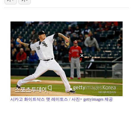
스윙스, 배우 도전하더니 마동석과 투샷 "마침내 만났다…
[ST포토] 장은수, 우승 축하 물허벅 세레머니
[ST포토] 장은수, KLPGA 첫 우승
'결혼의 완성' 남궁민→이설, 굿바이 인사 "마지막까지…
[ST포토] 장은수, 선수들과 다함께
시카고 화이트삭스 맷 레이토스 / 사진= gettyimages 제공