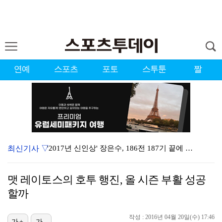
연예
스포츠
포토
스투툰
짤
최신기사 ▽
'2017년 신인상' 장은수, 186전 187기 끝에 …
'유부녀 킬러' 무진성, 천재 해커의 냉철·허당미 오가…
맷 레이토스의 호투 행진, 올 시즌 부활 성공
'이런 엿같은 사랑' 정해인, 츄리닝 비주얼도 완벽 "…
할까
제니 "남자에 먼저 메시지 안 보내, 동거? 여기까지만…
작성 : 2016년 04월 20일(수) 17:46
[ST포토] 장은수, 2026 KLPGA WINNER
가+
가-