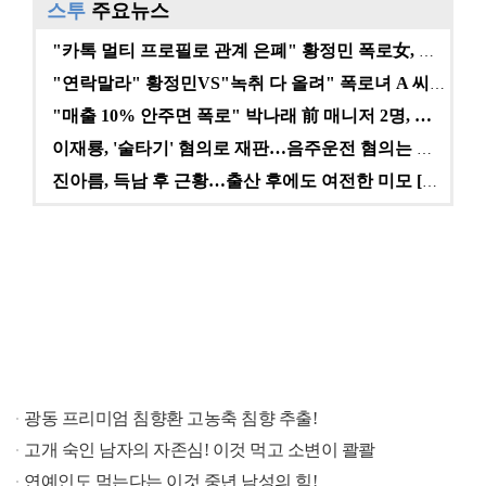
스투
주요뉴스
"카톡 멀티 프로필로 관계 은폐" 황정민 폭로女, 문자…
"연락말라" 황정민VS"녹취 다 올려" 폭로녀 A 씨,…
"매출 10% 안주면 폭로" 박나래 前 매니저 2명, …
이재룡, '술타기' 혐의로 재판…음주운전 혐의는 미적용…
진아름, 득남 후 근황…출산 후에도 여전한 미모 [스타…