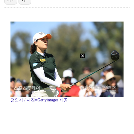
'첫 승 도전' 장은수 "우승 의식하기보다 내 플레이에…
"언론사 대표·국회의원도"…최연청, 판사 남편까지 화려…
박지민 아나운서 "발리까지 갔는데…'피의 게임2' 출연…
한국 남자배구, 중국 3-0 완파하고 동아시아선수권 결…
'서명관·야고 연속골' 울산, 동해안 더비서 포항 제압…
전인지 / 사진=Gettyimages 제공