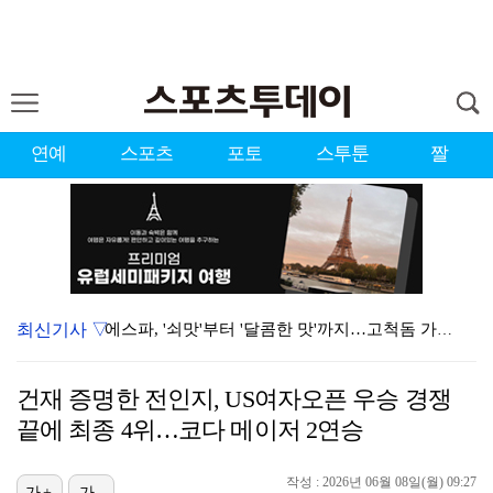
연예
스포츠
포토
스투툰
짤
최신기사 ▽
에스파, '쇠맛'부터 '달콤한 맛'까지…고척돔 가득 채…
블랙핑크, 10주년 행사 논란에 사과 "커뮤니케이션 문…
건재 증명한 전인지, US여자오픈 우승 경쟁
에스파, 고척돔 입성…공연 시작 40분 만에 첫 인사 …
끝에 최종 4위…코다 메이저 2연승
'리그 2연패 정조준' 아스널, 뉴캐슬서 기마랑이스 영…
작성 : 2026년 06월 08일(월) 09:27
가+
가-
에스파 고척돔 공연에 반가운 얼굴…아이들 미연·트와이스…