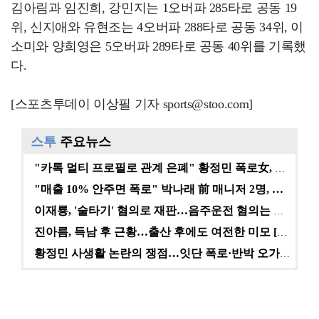
김아림과 임진희, 강민지는 1오버파 285타로 공동 19
위, 신지애와 유현조는 4오버파 288타로 공동 34위, 이
소미와 양희영은 5오버파 289타로 공동 40위를 기록했
다.
[스포츠투데이 이상필 기자 sports@stoo.com]
스투
주요뉴스
"카톡 멀티 프로필로 관계 은폐" 황정민 폭로女, 문자…
"매출 10% 안주면 폭로" 박나래 前 매니저 2명, …
이재룡, '술타기' 혐의로 재판…음주운전 혐의는 미적용…
진아름, 득남 후 근황…출산 후에도 여전한 미모 [스타…
황정민 사생활 논란의 쟁점…잇단 폭로·반박 오가는 소모…